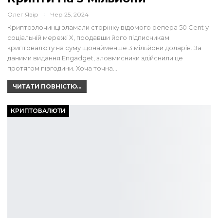
Олег Явір
Чер 25, 2024
Криптозлочинці зламали сторінку відомого репера 50 Cent у
соціальній мережі X, продавши його підписникам
криптовалюту на суму щонайменше 3 мільйони доларів. За
даними видання Engadget, зловмисники здійснили це
протягом півгодини. Хоча точна…
ЧИТАТИ ПОВНІСТЮ...
КРИПТОВАЛЮТИ