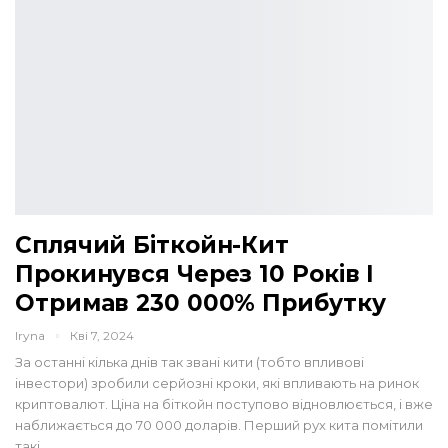
Сплячий Біткойн-Кит
Прокинувся Через 10 Років І
Отримав 230 000% Прибутку
Iryna
Кві 7, 2024
За останні кілька днів так звані кити (тобто впливові
інвестори) зробили серйозні кроки, які впливають на ринок
криптовалют. Ціна на біткойн поступово відновлюється, і вже
наближається до 70 000 доларів. Перший рух кита помітили
такі…