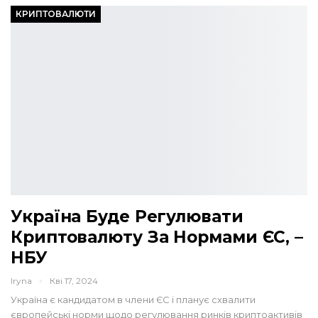
КРИПТОВАЛЮТИ
Україна Буде Регулювати
Криптовалюту За Нормами ЄС, –
НБУ
Iryna
Кві 17, 2024
Україна є кандидатом в члени ЄС і планує схвалити
європейські норми щодо регулювання ринків криптоактивів