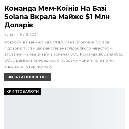
Команда Мем-Коїнів На Базі
Solana Вкрала Майже $1 Млн
Доларів
Iryna
Кві 5, 2024
Розробники мем-коїна CONDOM на блокчейні Solana
підозрюються у шахрайстві, внаслідок якого інвестори
втратили майже $1 млн в токенах SOL. Команда зібрала 4965
SOL у рамках попереднього продажу монети, але потім
видалила її сторінку на X…
ЧИТАТИ ПОВНІСТЮ...
КРИПТОВАЛЮТИ