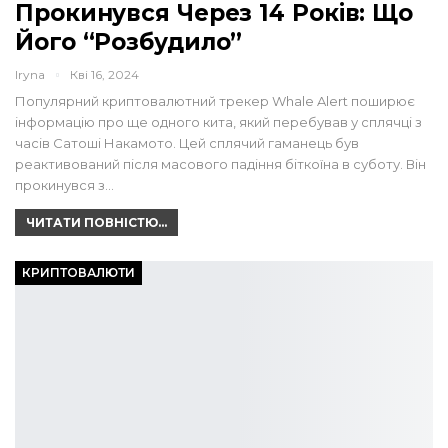
Прокинувся Через 14 Років: Що
Його “розбудило”
Iryna
Кві 16, 2024
Популярний криптовалютний трекер Whale Alert поширює
інформацію про ще одного кита, який перебував у сплячці з
часів Сатоші Накамото. Цей сплячий гаманець був
реактивований після масового падіння біткоїна в суботу. Він
прокинувся з…
ЧИТАТИ ПОВНІСТЮ...
КРИПТОВАЛЮТИ