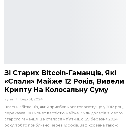
Зі Старих Bitcoin-Гаманців, Які
«спали» Майже 12 Років, Вивели
Крипту На Колосальну Суму
Iryna
Бер 31, 2024
Власник біткоїнів, який придбав криптовалюту ще у 2012 році,
переказав 100 монет вартістю майже 7 млн доларів зі свого
старого гаманця. Це сталося у п’ятницю, 29 березня 2024
року, тобто приблизно через 12 років. Зафіксована також