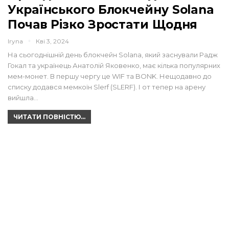
Українського Блокчейну Solana
Почав Різко Зростати Щодня
Iryna
Кві 3, 2024
На сьогоднішній день блокчейн Solana, який заснували Радж
Гокал та українець Анатолій Яковенко, має кілька популярних
мем-монет. В першу чергу це WIF та BONK. Нещодавно до
списку додався мемкоїн Slerf (SLERF). І от тепер на арену
вийшла…
ЧИТАТИ ПОВНІСТЮ...