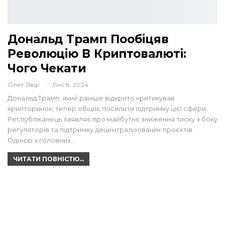
Дональд Трамп Пообіцяв
Революцію В Криптовалюті:
Чого Чекати
Олег Явір
Лис 8, 2024
Дональд Трамп, який раніше відкрито критикував
крипторинок, тепер обіцяє посилити підтримку цієї сфери.
Республіканець заявляє про майбутнє зниження тиску з боку
регуляторів та підтримку децентралізованих проєктів.
Однією з головних…
ЧИТАТИ ПОВНІСТЮ...