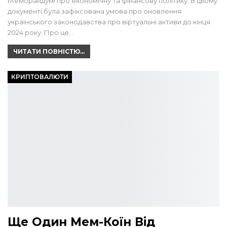
Меморандумі про економічну та фінансову політику. В цьому
документі була зафіксована умова про оновлення
українського законодавства про віртуальні активи до кінця
2024 року. Про це…
ЧИТАТИ ПОВНІСТЮ...
КРИПТОВАЛЮТИ
Ще Один Мем-Коїн Від