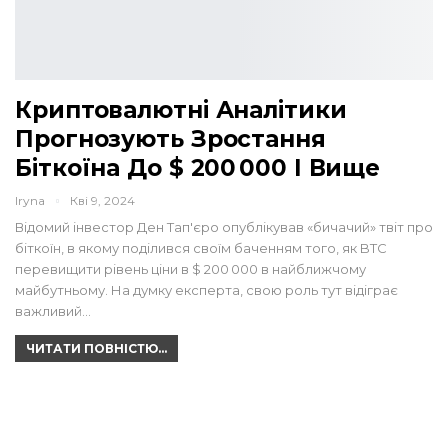
Криптовалютні Аналітики
Прогнозують Зростання
Біткоїна До $ 200 000 І Вище
Iryna
Кві 9, 2024
Відомий інвестор Ден Тап'єро опублікував «бичачий» твіт про
біткоїн, в якому поділився своїм баченням того, як BTC
перевищити рівень ціни в $ 200 000 в найближчому
майбутньому. На думку експерта, свою роль тут відіграє
важливий…
ЧИТАТИ ПОВНІСТЮ...