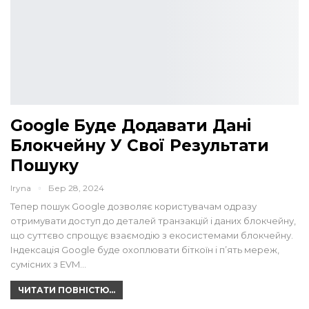
Google Буде Додавати Дані
Блокчейну У Свої Результати
Пошуку
Iryna
Бер 28, 2024
Тепер пошук Google дозволяє користувачам одразу
отримувати доступ до деталей транзакцій і даних блокчейну,
що суттєво спрощує взаємодію з екосистемами блокчейну.
Індексація Google буде охоплювати біткоїн і п’ять мереж,
сумісних з EVM…
ЧИТАТИ ПОВНІСТЮ...