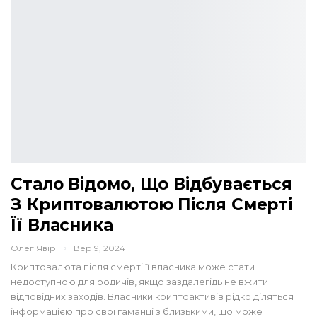
Стало Відомо, Що Відбувається
З Криптовалютою Після Смерті
Її Власника
Олег Явір
Вер 9, 2024
Криптовалюта після смерті її власника може стати
недоступною для родичів, якщо заздалегідь не вжити
відповідних заходів. Власники криптоактивів рідко діляться
інформацією про свої гаманці з близькими, що може