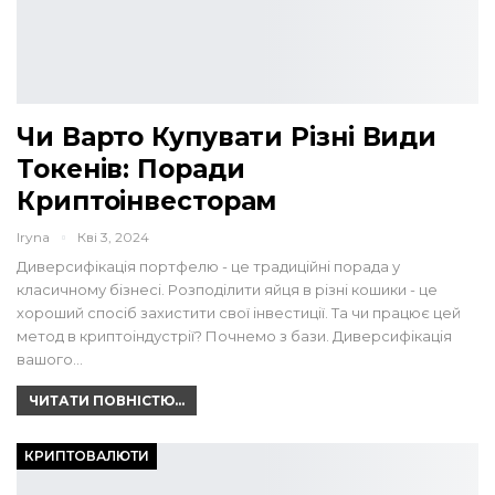
Чи Варто Купувати Різні Види
Токенів: Поради
Криптоінвесторам
Iryna
Кві 3, 2024
Диверсифікація портфелю - це традиційні порада у
класичному бізнесі. Розподілити яйця в різні кошики - це
хороший спосіб захистити свої інвестиції. Та чи працює цей
метод в криптоіндустрії? Почнемо з бази. Диверсифікація
вашого…
ЧИТАТИ ПОВНІСТЮ...
КРИПТОВАЛЮТИ