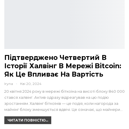
Підтверджено Четвертий В
Історії Халвінг В Мережі Bitcoin:
Як Це Впливає На Вартість
Iryna
Кві 20, 2024
20 квітня 2024 року в мережі біткоїна на висоті блоку 840 000
стався халвінг. Актив одразу відреагував на цю подію
зростанням. Халвінг біткоїнів — це подія, коли нагорода за
майнінг блоку зменшується вдвічі. Це означає, що майнери…
ЧИТАТИ ПОВНІСТЮ...