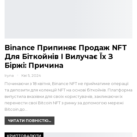
Binance Припиняє Продаж NFT
Для Біткойнів І Вилучає Їх З
Біржі: Причина
Iryna
Кві 5, 2024
Починаючи з 18 квітня, Binance NFT не прийматиме операції
та депозити для колекцій NFT на основі біткойнів. Платформа
випустила вказівки для своїх користувачів, закликаючи їх
перенести свої Bitcoin NFT з ринку за допомогою мережі
Bitcoin до…
ЧИТАТИ ПОВНІСТЮ...
КРИПТОВАЛЮТИ