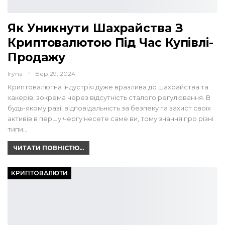
Як Уникнути Шахрайства З
Криптовалютою Під Час Купівлі-
Продажу
Iryna
Бер 29, 2024
Криптовалютна індустрія дуже вразлива до шахрайства та
хакерів, зокрема через відсутність сталого регулювання. В
будь-якому разі, відповідальність за безпеку та захист своїх
активів в першу чергу несете саме ви, тому знання про різні
типи…
ЧИТАТИ ПОВНІСТЮ...
КРИПТОВАЛЮТИ