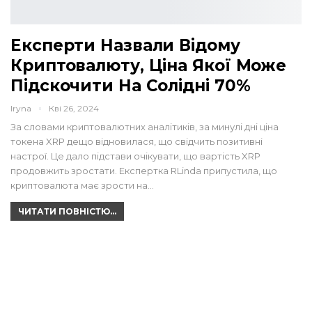
Експерти Назвали Відому
Криптовалюту, Ціна Якої Може
Підскочити На Солідні 70%
Iryna
Кві 26, 2024
За словами криптовалютних аналітиків, за минулі дні ціна
токена XRP дещо відновилася, що свідчить позитивні
настрої. Це дало підстави очікувати, що вартість XRP
продовжить зростати. Експертка RLinda припустила, що
криптовалюта має зрости на…
ЧИТАТИ ПОВНІСТЮ...