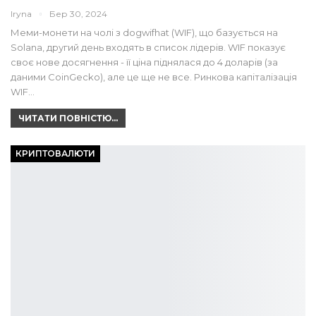
Iryna
Бер 30, 2024
Меми-монети на чолі з dogwifhat (WIF), що базується на
Solana, другий день входять в список лідерів. WIF показує
своє нове досягнення - її ціна піднялася до 4 доларів (за
даними CoinGecko), але це ще не все. Ринкова капіталізація
WIF…
ЧИТАТИ ПОВНІСТЮ...
КРИПТОВАЛЮТИ