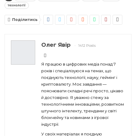
технології
Поділитись
Олег Явір
1412 Posts
Я працюю в цифрових медіа понад 7
років і спеціалізуюся на темах, що
поєднують технології, науку, геймінг і
криптовалюту. Моє завдання —
пояснювати складні речі просто, цікаво
й достовірно. Я уважно стежу за
технологічними інноваціями, розвитком
штучного інтелекту, трендами у світі
блокчейну та новинами з ігрової
індустрії.
У своїх матеріалах я поєдную