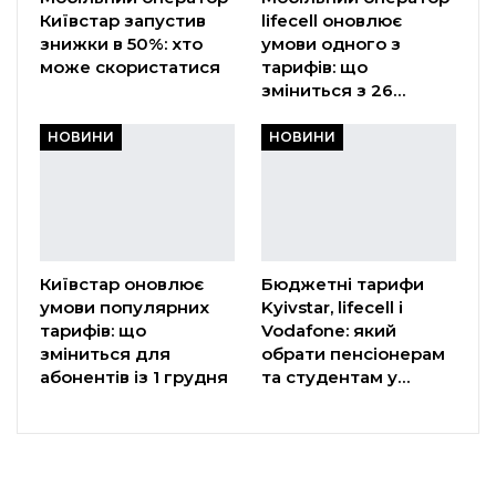
Київстар запустив
lifecell оновлює
знижки в 50%: хто
умови одного з
може скористатися
тарифів: що
зміниться з 26…
НОВИНИ
НОВИНИ
Київстар оновлює
Бюджетні тарифи
умови популярних
Kyivstar, lifecell і
тарифів: що
Vodafone: який
зміниться для
обрати пенсіонерам
абонентів із 1 грудня
та студентам у…