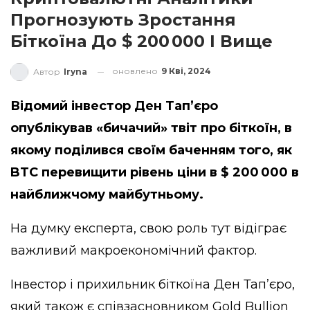
Прогнозують Зростання
Біткоїна До $ 200 000 І Вище
оновлено
9 Кві, 2024
Автор
Iryna
Відомий інвестор Ден Тап’єро
опублікував «бичачий» твіт про біткоїн, в
якому поділився своїм баченням того, як
BTC перевищити рівень ціни в $ 200 000 в
найближчому майбутньому.
На думку експерта, свою роль тут відіграє
важливий макроекономічний фактор.
Інвестор і прихильник біткоїна Ден Тап’єро,
який також є співзасновником Gold Bullion