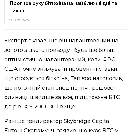
Прогноз руху біткоїна на найближчі дні та
тижні
Чер 26, 2025
Експерт сказав, що він налаштований на
золото з цього приводу і буде ще більш
оптимістично налаштований, коли ФРС
США почне знижувати процентні ставки.
Що стосується біткоїна, Тап’єро наголосив,
що поточний стан знецінення грошової
одиниці, швидше за все, підштовхне BTC
до рівня $ 200 000 і вище.
Раніше гендиректор Skybridge Capital
Ентоні Скарамуччі заявив, що курс BTC у