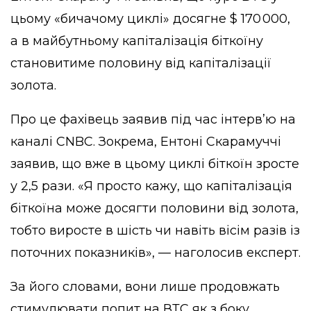
цьому «бичачому циклі» досягне $ 170 000,
а в майбутньому капіталізація біткоїну
становитиме половину від капіталізації
золота.
Про це фахівець заявив під час інтерв’ю на
каналі CNBC. Зокрема, Ентоні Скарамуччі
заявив, що вже в цьому циклі біткоїн зросте
у 2,5 рази. «Я просто кажу, що капіталізація
біткоїна може досягти половини від золота,
тобто виросте в шість чи навіть вісім разів із
поточних показників», — наголосив експерт.
За його словами, вони лише продовжать
стимулювати попит на ВТС як з боку