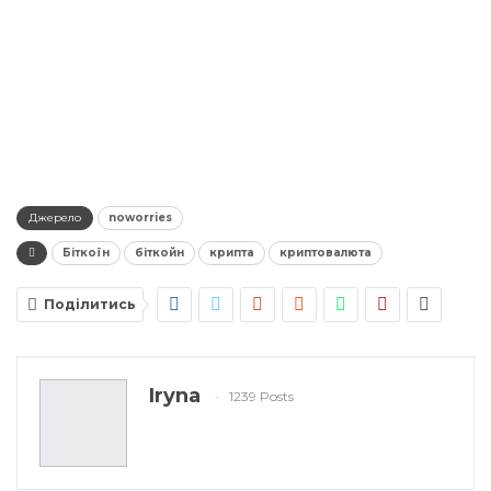
Джерело
noworries
Біткоїн
біткойн
крипта
криптовалюта
Поділитись
Iryna
1239 Posts