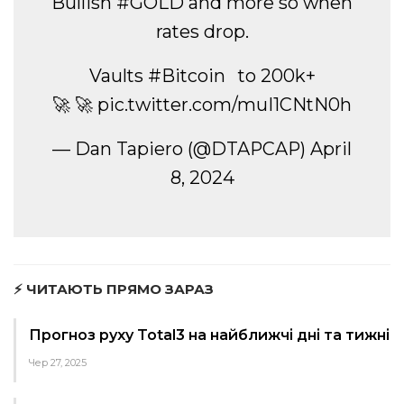
Bullish
#GOLD
and more so when
rates drop.
Vaults
#Bitcoin
to 200k+
🚀 🚀
pic.twitter.com/muI1CNtN0h
— Dan Tapiero (@DTAPCAP)
April
8, 2024
⚡ ЧИТАЮТЬ ПРЯМО ЗАРАЗ
Прогноз руху Total3 на найближчі дні та тижні
Чер 27, 2025