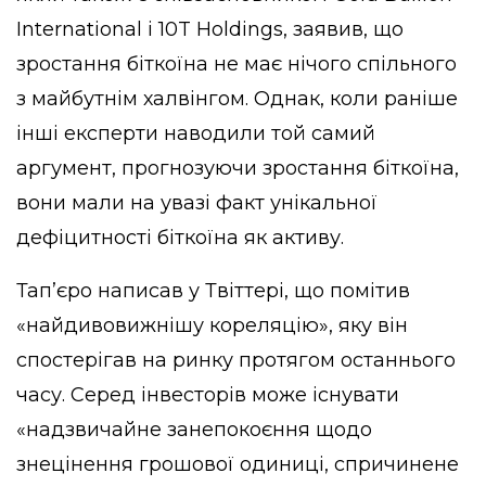
International і 10T Holdings, заявив, що
зростання біткоїна не має нічого спільного
з майбутнім халвінгом. Однак, коли раніше
інші експерти наводили той самий
аргумент, прогнозуючи зростання біткоїна,
вони мали на увазі факт унікальної
дефіцитності біткоїна як активу.
Тап’єро написав у Твіттері, що помітив
«найдивовижнішу кореляцію», яку він
спостерігав на ринку протягом останнього
часу. Серед інвесторів може існувати
«надзвичайне занепокоєння щодо
знецінення грошової одиниці, спричинене