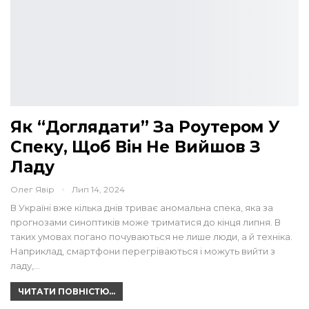
Як “доглядати” За Роутером У
Спеку, Щоб Він Не Вийшов З
Ладу
Олег Явір
Лип 14, 2024
В Україні вже кілька днів триває аномальна спека, яка за
прогнозами синоптиків може триматися до кінця липня. В
таких умовах погано почуваються не лише люди, а й техніка.
Наприклад, смартфони перегріваються і можуть вийти з
ладу,…
ЧИТАТИ ПОВНІСТЮ...