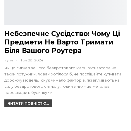
Небезпечне Сусідство: Чому Ці
Предмети Не Варто Тримати
Біля Вашого Роутера
Iryna
Тра 28, 2024
Якщо сигнал вашого бездротового маршрутизатора не
такий потужний, як вам хотілося б, не поспішайте купувати
дорожчу модель. Існує чимало факторів, які впливають на
силу бездротового сигналу, і один з них - це металеві
перешкоди в будинку чи…
ЧИТАТИ ПОВНІСТЮ...