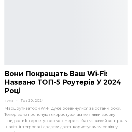
Вони Покращать Ваш Wi-Fi:
Названо ТОП-5 Роутерів У 2024
Році
Iryna
Тра 20, 2024
Маршрутизатори Wi-Fi дуже розвинулися за останні роки.
Тепер вони пропонують користувачам не тільки високу
швидкість Інтернету: гостьові мережі, батьківський контроль
і навіть інтегровані додатки дають користувачам солідну