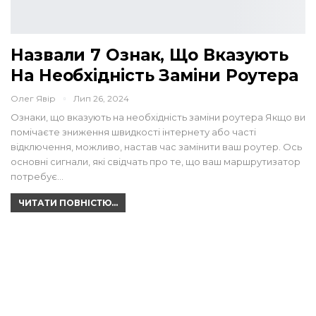
Назвали 7 Ознак, Що Вказують
На Необхідність Заміни Роутера
Олег Явір
Лип 26, 2024
Ознаки, що вказують на необхідність заміни роутера Якщо ви
помічаєте зниження швидкості інтернету або часті
відключення, можливо, настав час замінити ваш роутер. Ось
основні сигнали, які свідчать про те, що ваш маршрутизатор
потребує…
ЧИТАТИ ПОВНІСТЮ...