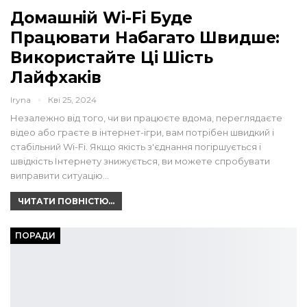
Домашній Wi-Fi Буде
Працювати Набагато Швидше:
Використайте Ці Шість
Лайфхаків
Iryna
Кві 25, 2024
Незалежно від того, чи ви працюєте вдома, переглядаєте
відео або граєте в інтернет-ігри, вам потрібен швидкий і
стабільний Wi-Fi. Якщо якість з'єднання погіршується і
швідкість Інтернету знижується, ви можете спробувати
виправити ситуацію…
ЧИТАТИ ПОВНІСТЮ...
ПОРАДИ