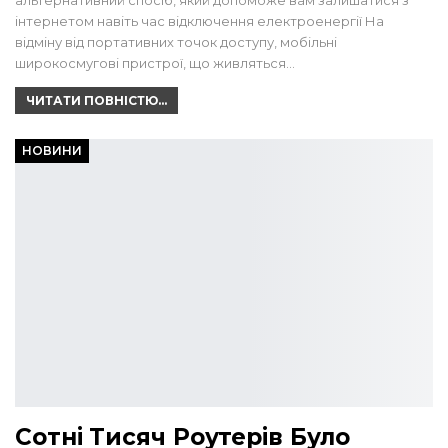
альтернативний спосіб, який допоможе вам залишатися з
інтернетом навіть час відключення електроенергії На
відміну від портативних точок доступу, мобільні
широкосмугові пристрої, що живляться…
ЧИТАТИ ПОВНІСТЮ...
НОВИНИ
Сотні Тисяч Роутерів Було