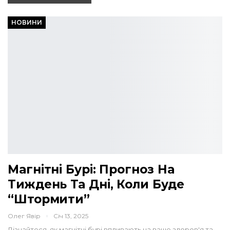
НОВИНИ
Магнітні Бурі: Прогноз На
Тиждень Та Дні, Коли Буде
“штормити”
Олег Явір
Січ 13, 2025
Дізнайтеся, як магнітні бурі впливають на ваше здоров'я та