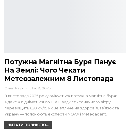
Потужна Магнітна Буря Панує
На Землі: Чого Чекати
Метеозалежним 8 Листопада
Олег Явір
Лис 8, 2025
8 листопада 2025 року очікується потужна магнітна буря:
індекс K підніметься до 8, а швидкість сонячного вітру
перевищить 620 км/с. Як це вплине на здоров’я, зв’язок та
Україну — пояснюють експерти NOAA і Meteoagent.
ЧИТАТИ ПОВНІСТЮ...