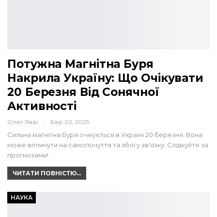
Потужна Магнітна Буря
Накрила Україну: Що Очікувати
20 Березня Від Сонячної
Активності
Олег Явір
Бер 20, 2025
Сильна магнітна буря очікується в Україні 20 березня. Вона
може вплинути на самопочуття та збої у зв'язку. Слідкуйте за
прогнозами!
ЧИТАТИ ПОВНІСТЮ...
НАУКА