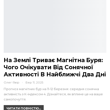
На Землі Триває Магнітна Буря:
Чого Очікувати Від Сонячної
Активності В Найближчі Два Дні
Олег Явір
Бер 11, 2025
Прогноз магнітних бур на 11-12 березня: середня сонячна
активність з К-індексом 4. Дізнайтеся, як вплине це на ваше
самопочуття.
ЧИТАТИ ПОВНІСТЮ...