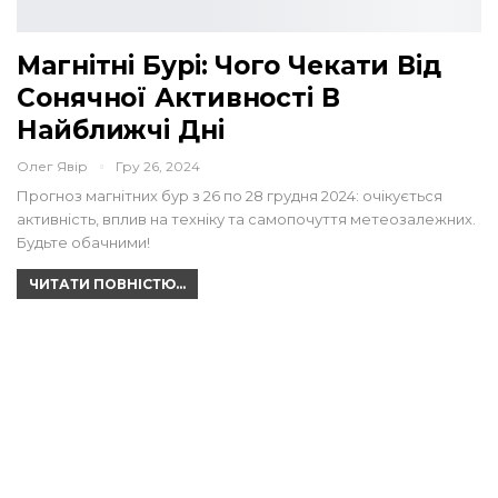
Магнітні Бурі: Чого Чекати Від
Сонячної Активності В
Найближчі Дні
Олег Явір
Гру 26, 2024
Прогноз магнітних бур з 26 по 28 грудня 2024: очікується
активність, вплив на техніку та самопочуття метеозалежних.
Будьте обачними!
ЧИТАТИ ПОВНІСТЮ...