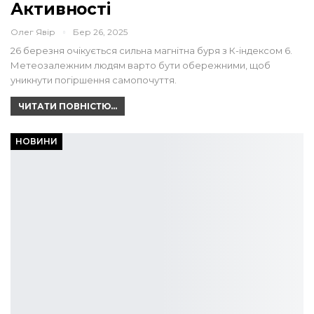
Активності
Олег Явір
Бер 26, 2025
26 березня очікується сильна магнітна буря з К-індексом 6.
Метеозалежним людям варто бути обережними, щоб
уникнути погіршення самопочуття.
ЧИТАТИ ПОВНІСТЮ...
НОВИНИ