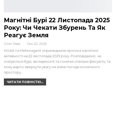
Магнітні Бурі 22 Листопада 2025
Року: Чи Чекати Збурень Та Як
Реагує Земля
Олег Явір
Лис 22, 2025
NOAA та Meteoagent оприлюднили прогноз магнітної
активності на 22 листопада 2025 року. Розповідаємо, чи
очікуються бурі, які індекси К та сонячні спалахи фіксують, та
кому варто звернути увагу на зміни погоди космічного
простору.
ЧИТАТИ ПОВНІСТЮ...