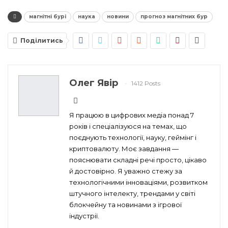
магнітні бурі
наука
новини
прогноз магнітних бур
Поділитись
Олег Явір
1412 Posts
Я працюю в цифрових медіа понад 7
років і спеціалізуюся на темах, що
поєднують технології, науку, геймінг і
криптовалюту. Моє завдання —
пояснювати складні речі просто, цікаво
й достовірно. Я уважно стежу за
технологічними інноваціями, розвитком
штучного інтелекту, трендами у світі
блокчейну та новинами з ігрової
індустрії.