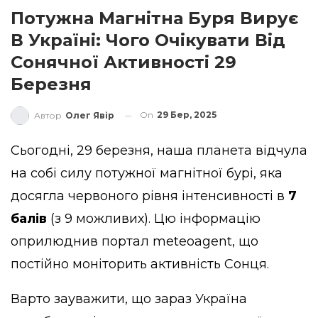
Потужна Магнітна Буря Вирує
В Україні: Чого Очікувати Від
Сонячної Активності 29
Березня
On
29 Бер, 2025
Автор
Олег Явір
Сьогодні, 29 березня, наша планета відчула
на собі силу потужної магнітної бурі, яка
досягла червоного рівня інтенсивності в
7
балів
(з 9 можливих). Цю інформацію
оприлюднив портал
meteoagent
, що
постійно моніторить активність Сонця.
Варто зауважити, що зараз Україна