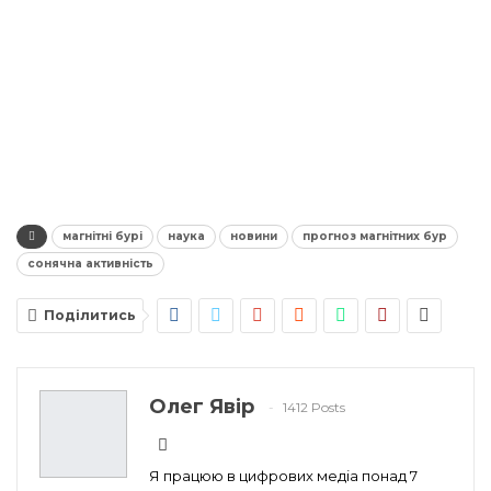
магнітні бурі
наука
новини
прогноз магнітних бур
сонячна активність
Поділитись
Олег Явір
1412 Posts
Я працюю в цифрових медіа понад 7