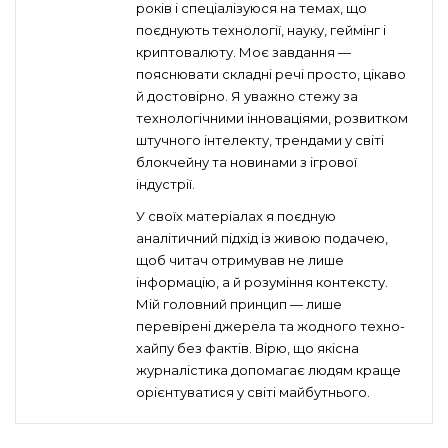
років і спеціалізуюся на темах, що
поєднують технології, науку, геймінг і
криптовалюту. Моє завдання —
пояснювати складні речі просто, цікаво
й достовірно. Я уважно стежу за
технологічними інноваціями, розвитком
штучного інтелекту, трендами у світі
блокчейну та новинами з ігрової
індустрії.
У своїх матеріалах я поєдную
аналітичний підхід із живою подачею,
щоб читач отримував не лише
інформацію, а й розуміння контексту.
Мій головний принцип — лише
перевірені джерела та жодного техно-
хайпу без фактів. Вірю, що якісна
журналістика допомагає людям краще
орієнтуватися у світі майбутнього.