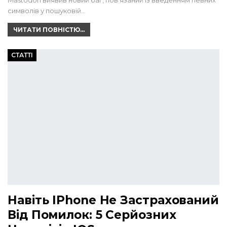
Mastodon виявив новий баг, пов'язаний із введенням певних
символів у пошуковій…
ЧИТАТИ ПОВНІСТЮ...
СТАТТІ
Навіть IPhone Не Застрахований
Від Помилок: 5 Серйозних