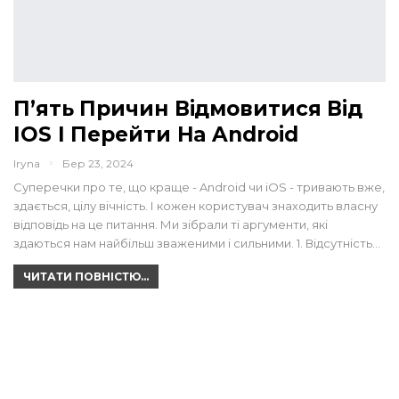
П’ять Причин Відмовитися Від
IOS І Перейти На Android
Iryna
Бер 23, 2024
Суперечки про те, що краще - Android чи iOS - тривають вже,
здається, цілу вічність. І кожен користувач знаходить власну
відповідь на це питання. Ми зібрали ті аргументи, які
здаються нам найбільш зваженими і сильними. 1. Відсутність…
ЧИТАТИ ПОВНІСТЮ...