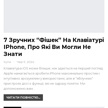
7 Зручних “фішек” На Клавіатурі
IPhone, Про Які Ви Могли Не
Знати
Iryna
Чер 9, 2024
Клавіатура iOS може більше, ніж здається на перший погляд.
Apple намагається зробити iPhоne максимально простим і
інтуїтивно зрозумілим у використанні, але в "яблучних"
пристроях досі є функції, які не одразу помітні. Ми
допоможемо вам…
ЧИТАТИ ПОВНІСТЮ...