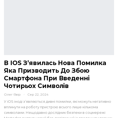
В IOS З’явилась Нова Помилка
Яка Призводить До Збою
Смартфона При Введенні
Чотирьох Символів
Олег Явір
Сер 22, 2024
У iOS іноді з’являються дивні помилки, які можуть негативно
вплинути на роботу пристрою всього лише кількома
символами. Нещодавно дослідник безпеки в соцмережі