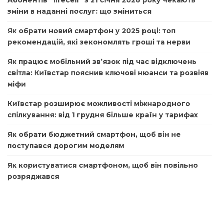
Абонентів “lifecell” з 21 січня 2026 року чекають
зміни в наданні послуг: що зміниться
Як обрати новий смартфон у 2025 році: топ
рекомендацій, які зекономлять гроші та нерви
Як працює мобільний зв’язок під час відключень
світла: Київстар пояснив ключові нюанси та розвіяв
міфи
Київстар розширює можливості міжнародного
спілкування: від 1 грудня більше країн у тарифах
Як обрати бюджетний смартфон, щоб він не
поступався дорогим моделям
Як користуватися смартфоном, щоб він повільно
розряджався