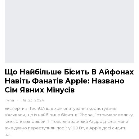
Що Найбільше Бісить В Айфонах
Навіть Фанатів Apple: Названо
Сім Явних Мінусів
Iryna
Кві 23, 2024
Експерти з iTechUA шляхом опитування користувачів
з'ясували, що їх найбільше бісить в iPhone, і отримали велику
кількість відповідей. 1. Повільна зарядка Андроїд-флагмани
вже давно переступили поріг у 100 Вт, а Apple досі сидить
на…