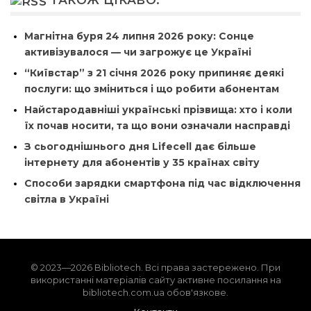
ТАКОЖ ЦІКАВО:
Магнітна буря 24 липня 2026 року: Сонце
активізувалося — чи загрожує це Україні
“Київстар” з 21 січня 2026 року припиняє деякі
послуги: що зміниться і що робити абонентам
Найстародавніші українські прізвища: хто і коли
їх почав носити, та що вони означали насправді
З сьогоднішнього дня Lifecell дає більше
інтернету для абонентів у 35 країнах світу
Способи зарядки смартфона під час відключення
світла в Україні
© 2023—2026 Bibliotech. Всі права застережено. При
використанні матеріалів сайту активне посилання на
bibliotech.com.ua обов'язкове.