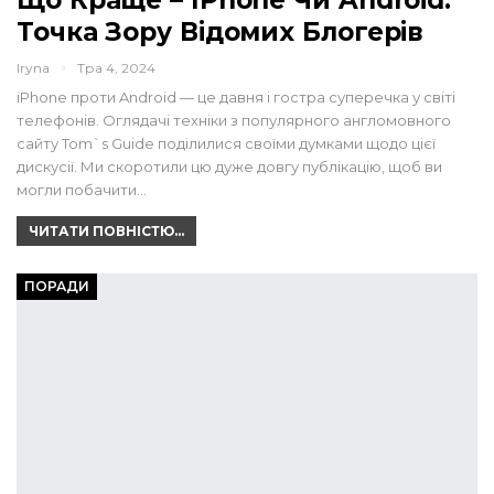
Точка Зору Відомих Блогерів
Iryna
Тра 4, 2024
iPhоne проти Android — це давня і гостра суперечка у світі
телефонів. Оглядачі техніки з популярного англомовного
сайту Tom`s Guide поділилися своїми думками щодо цієї
дискусії. Ми скоротили цю дуже довгу публікацію, щоб ви
могли побачити…
ЧИТАТИ ПОВНІСТЮ...
ПОРАДИ