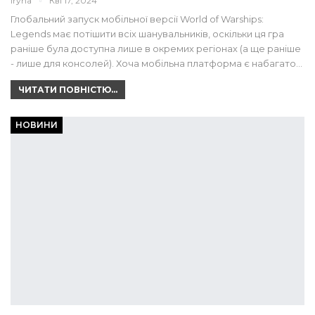
Iryna
Кві 17, 2024
Глобальний запуск мобільної версії World of Warships:
Legends має потішити всіх шанувальників, оскільки ця гра
раніше була доступна лише в окремих регіонах (а ще раніше
- лише для консолей). Хоча мобільна платформа є набагато…
ЧИТАТИ ПОВНІСТЮ...
НОВИНИ