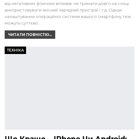
від негативних фізичних впливів: не тримати довго на сонці,
використовувати якісний зарядний пристрій і т.д. Однак
налаштування операційної системи вашого смартфону теж
можуть суттєво…
ЧИТАТИ ПОВНІСТЮ...
ТЕХНІКА
Що Краще – IPhone Чи Android: