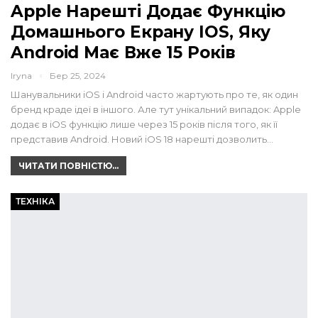
Apple Нарешті Додає Функцію
Домашнього Екрану IOS, Яку
Android Має Вже 15 Років
Iryna
Бер 25, 2024
Шанувальники iOS і Android часто жартують про те, як один
бренд краде ідеї в іншого. Але тут унікальний випадок: Apple
додає в iOS функцію лише через 15 років після того, як її
представив Android. Новий iOS 18 нарешті дозволить…
ЧИТАТИ ПОВНІСТЮ...
ТЕХНІКА