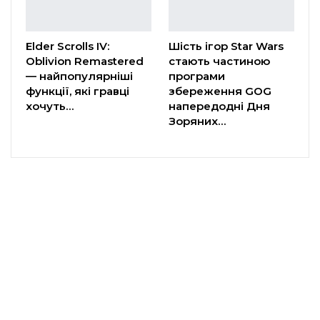
Elder Scrolls IV:
Шість ігор Star Wars
Oblivion Remastered
стають частиною
— найпопулярніші
програми
функції, які гравці
збереження GOG
хочуть…
напередодні Дня
Зоряних…