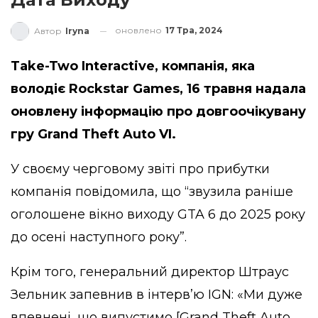
оновлено
17 Тра, 2024
Автор
Iryna
Take-Two Interactive, компанія, яка
володіє Rockstar Games, 16 травня надала
оновлену інформацію про довгоочікувану
гру Grand Theft Auto VI.
У своєму черговому звіті про прибутки
компанія повідомила, що “звузила раніше
оголошене вікно виходу GTA 6 до 2025 року
до осені наступного року”.
Крім того, генеральний директор Штраус
Зельник запевнив в інтерв’ю IGN: «Ми дуже
впевнені, що випустимо [Grand Theft Auto