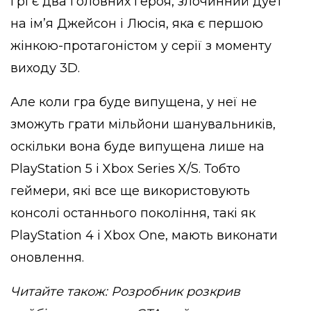
грі є два головних героя, злочинний дует
на ім’я
Джейсон і Люсія
, яка є першою
жінкою-протагоністом у серії з моменту
виходу 3D.
Але коли гра буде випущена, у неї не
зможуть грати мільйони шанувальників,
оскільки вона буде випущена лише на
PlayStation 5 і Xbox Series X/S. Тобто
геймери, які все ще використовують
консолі останнього покоління, такі як
PlayStation 4 і Xbox One, мають виконати
оновлення.
Читайте також:
Розробник розкрив