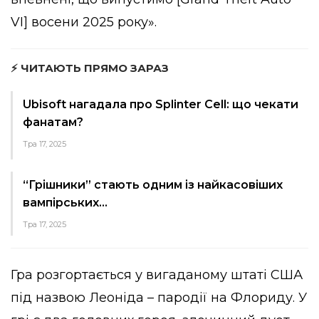
VI] восени 2025 року».
⚡ ЧИТАЮТЬ ПРЯМО ЗАРАЗ
Ubisoft нагадала про Splinter Cell: що чекати
фанатам?
Тра 17, 2025
“Грішники” стають одним із найкасовіших
вампірських…
Тра 17, 2025
Гра розгортається у вигаданому штаті США
під назвою Леоніда – пародії на Флориду. У