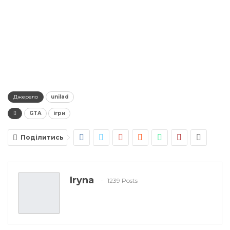
Джерело
unilad
GTA
ігри
Поділитись
Iryna
1239 Posts