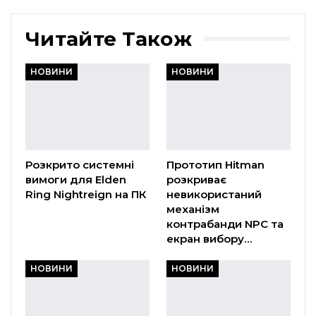
Читайте Також
НОВИНИ
НОВИНИ
Розкрито системні
Прототип Hitman
вимоги для Elden
розкриває
Ring Nightreign на ПК
невикористаний
механізм
контрабанди NPC та
екран вибору…
НОВИНИ
НОВИНИ