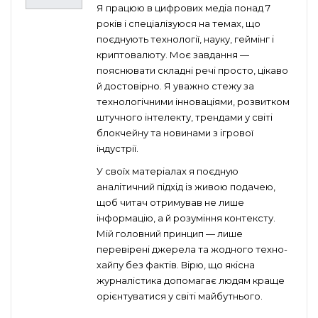
Я працюю в цифрових медіа понад 7
років і спеціалізуюся на темах, що
поєднують технології, науку, геймінг і
криптовалюту. Моє завдання —
пояснювати складні речі просто, цікаво
й достовірно. Я уважно стежу за
технологічними інноваціями, розвитком
штучного інтелекту, трендами у світі
блокчейну та новинами з ігрової
індустрії.
У своїх матеріалах я поєдную
аналітичний підхід із живою подачею,
щоб читач отримував не лише
інформацію, а й розуміння контексту.
Мій головний принцип — лише
перевірені джерела та жодного техно-
хайпу без фактів. Вірю, що якісна
журналістика допомагає людям краще
орієнтуватися у світі майбутнього.