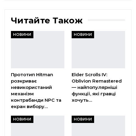
Читайте Також
НОВИНИ
НОВИНИ
Прототип Hitman
Elder Scrolls IV:
розкриває
Oblivion Remastered
невикористаний
— найпопулярніші
механізм
функції, які гравці
контрабанди NPC та
хочуть…
екран вибору…
НОВИНИ
НОВИНИ