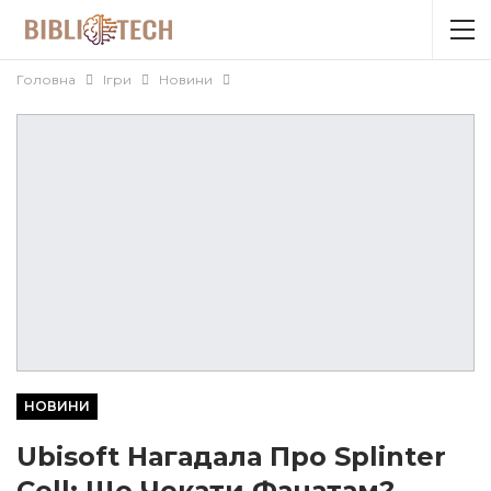
Головна
Ігри
Новини
НОВИНИ
Ubisoft Нагадала Про Splinter
Cell: Що Чекати Фанатам?