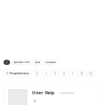
Splinter Cell
ігри
новини
Поділитись
Олег Явір
1412 Posts