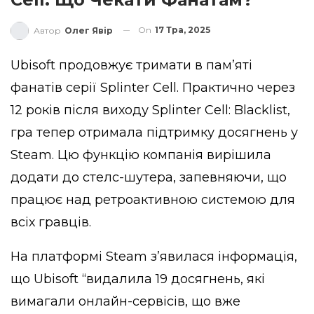
On
17 Тра, 2025
Автор
Олег Явір
Ubisoft продовжує тримати в пам’яті
фанатів серії Splinter Cell. Практично через
12 років після виходу Splinter Cell: Blacklist,
гра тепер отримала підтримку досягнень у
Steam. Цю функцію компанія вирішила
додати до стелс-шутера, запевняючи, що
працює над ретроактивною системою для
всіх гравців.
На платформі Steam з’явилася інформація,
що Ubisoft “видалила 19 досягнень, які
вимагали онлайн-сервісів, що вже