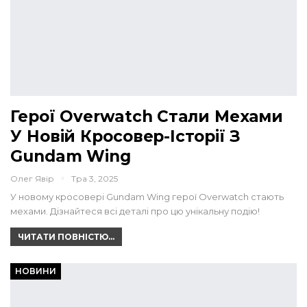
Герої Overwatch Стали Мехами
У Новій Кросовер-Історії З
Gundam Wing
Олег Явір
Тра 3, 2025
У новому кросовері Gundam Wing герої Overwatch стають
мехами. Дізнайтеся всі деталі про цю унікальну подію!
ЧИТАТИ ПОВНІСТЮ...
НОВИНИ