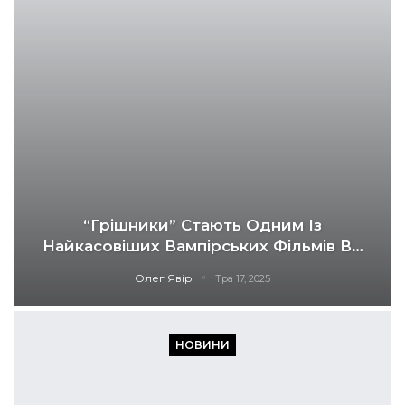
“Грішники” Стають Одним Із
Найкасовіших Вампірських Фільмів В…
Олег Явір
Тра 17, 2025
НОВИНИ