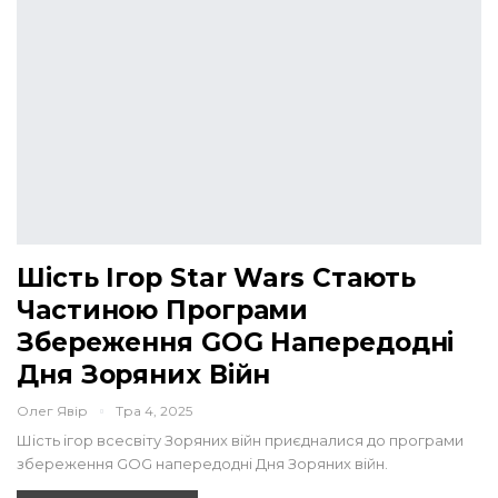
Шість Ігор Star Wars Стають
Частиною Програми
Збереження GOG Напередодні
Дня Зоряних Війн
Олег Явір
Тра 4, 2025
Шість ігор всесвіту Зоряних війн приєдналися до програми
збереження GOG напередодні Дня Зоряних війн.