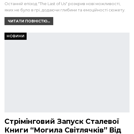
Останній епізод "The Last of Us" розкрив нові можливості,
яких не було в грі, додаючи глибини та емоційності сюжету.
ЧИТАТИ ПОВНІСТЮ...
НОВИНИ
Стрімінговий Запуск Сталевої
Книги “Могила Світлячків” Від