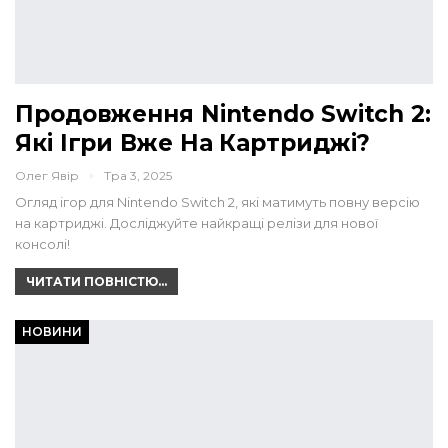
Продовження Nintendo Switch 2:
Які Ігри Вже На Картриджі?
Олег Явір
Тра 3, 2025
Огляд ігор для Nintendo Switch 2, які матимуть повну версію
на картриджі. Досліджуйте найкращі релізи для нової
консолі!
ЧИТАТИ ПОВНІСТЮ...
НОВИНИ