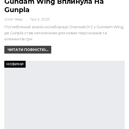
Gundam Wing Вплинула На
Gunpla
Олег Явір
Тра 2, 2025
Поглиблений аналіз колаборації Overwatch 2 з Gundam Wing,
де Gunpla став натхненням для нових персонажів та
елементів гри.
ЧИТАТИ ПОВНІСТЮ...
НОВИНИ