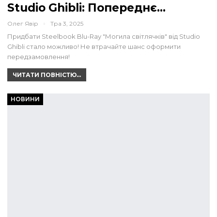
Studio Ghibli: Попереднє…
Олег Явір
Тра 3, 2025
Придбати Steelbook Blu-Ray "Могила світлячків" від Studio
Ghibli стало можливо! Не втрачайте шанс оформити
передзамовлення!
ЧИТАТИ ПОВНІСТЮ...
НОВИНИ