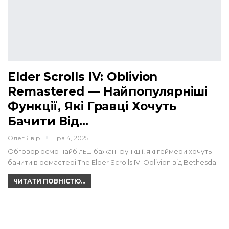
Elder Scrolls IV: Oblivion
Remastered — Найпопулярніші
Функції, Які Гравці Хочуть
Бачити Від…
Олег Явір
Тра 4, 2025
Обговорюємо найбільш бажані функції, які геймери хочуть
бачити в ремастері The Elder Scrolls IV: Oblivion від Bethesda.
ЧИТАТИ ПОВНІСТЮ...