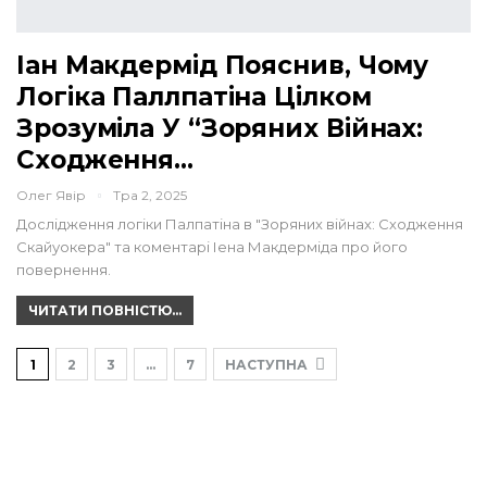
Іан Макдермід Пояснив, Чому
Логіка Паллпатіна Цілком
Зрозуміла У “Зоряних Війнах:
Сходження…
Олег Явір
Тра 2, 2025
Дослідження логіки Палпатіна в "Зоряних війнах: Сходження
Скайуокера" та коментарі Іена Макдерміда про його
повернення.
ЧИТАТИ ПОВНІСТЮ...
1
2
3
…
7
НАСТУПНА