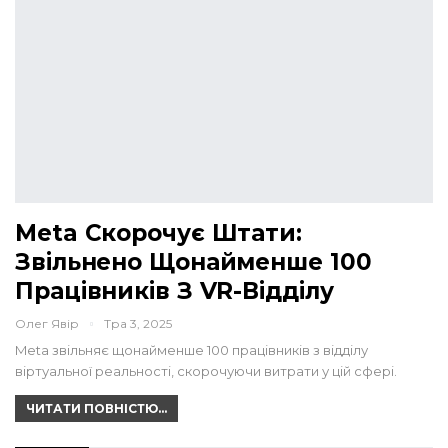
Meta Скорочує Штати:
Звільнено Щонайменше 100
Працівників З VR-Відділу
Олег Явір
Тра 3, 2025
Meta звільняє щонайменше 100 працівників з відділу
віртуальної реальності, скорочуючи витрати у цій сфері.
ЧИТАТИ ПОВНІСТЮ...