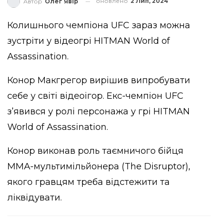
оновлено
2 Лип, 2024
Автор
Олег Явір
Колишнього чемпіона UFC зараз можна
зустріти у відеогрі HITMAN World of
Assassination.
Конор Макгрегор вирішив випробувати
себе у світі відеоігор. Екс-чемпіон UFC
з’явився у ролі персонажа у грі HITMAN
World of Assassination.
Конор виконав роль таємничого бійця
ММА-мультимільйонера (The Disruptor),
якого гравцям треба відстежити та
ліквідувати.