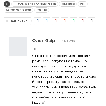
HITMAN World of Assassination
відеоігри
ігри
Конор Макгрегор
новини
Поділитись
Олег Явір
1412 Posts
Я працюю в цифрових медіа понад 7
років і спеціалізуюся на темах, що
поєднують технології, науку, геймінг і
криптовалюту. Моє завдання —
пояснювати складні речі просто, цікаво
й достовірно. Я уважно стежу за
технологічними інноваціями, розвитком
штучного інтелекту, трендами у світі
блокчейну та новинами з ігрової
індустрії.