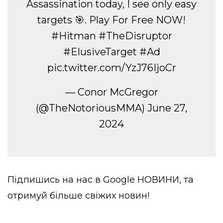
Assassination today, I see only easy
targets 🎯. Play For Free NOW!
#Hitman
#TheDisruptor
#ElusiveTarget
#Ad
pic.twitter.com/YzJ76IjoCr
— Conor McGregor
(@TheNotoriousMMA)
June 27,
2024
Підпишись на нас в
Google НОВИНИ
, та
отримуй більше свіжих новин!