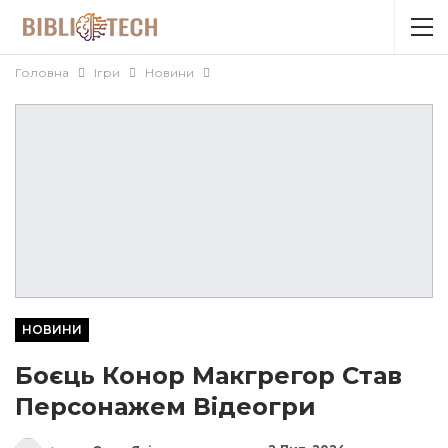
Головна
Ігри
Новини
НОВИНИ
Боєць Конор Макгрегор Став
Персонажем Відеогри