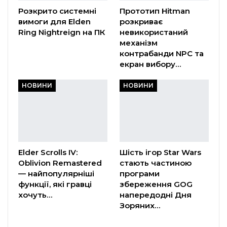
Розкрито системні
Прототип Hitman
вимоги для Elden
розкриває
Ring Nightreign на ПК
невикористаний
механізм
контрабанди NPC та
екран вибору…
НОВИНИ
НОВИНИ
Elder Scrolls IV:
Шість ігор Star Wars
Oblivion Remastered
стають частиною
— найпопулярніші
програми
функції, які гравці
збереження GOG
хочуть…
напередодні Дня
Зоряних…