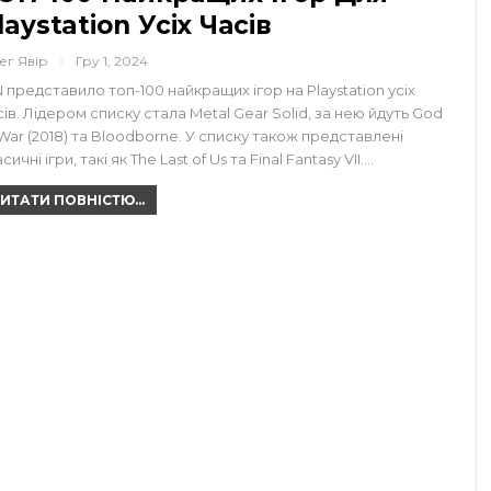
laystation Усіх Часів
ег Явір
Гру 1, 2024
N представило топ-100 найкращих ігор на Playstation усіх
сів. Лідером списку стала Metal Gear Solid, за нею йдуть God
 War (2018) та Bloodborne. У списку також представлені
сичні ігри, такі як The Last of Us та Final Fantasy VII.…
ИТАТИ ПОВНІСТЮ...