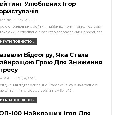
ейтинг Улюблених Ігор
ористувачів
ег Явір
Гру 12, 2024
ogle оприлюднила рейтинг найбільш популярних ігор року,
лючаючи несподіване лідерство головоломки Connections.
ИТАТИ ПОВНІСТЮ...
азвали Відеогру, Яка Стала
айкращою Грою Для Зниження
тресу
ег Явір
Гру 4, 2024
слідження підтвердило, що Stardew Valley є найкращою
ою для зняття стресу, з рейтингом 9,4 з 10.
ИТАТИ ПОВНІСТЮ...
ОП-100 Найкращих Ігор Для