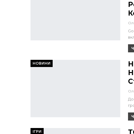
Р
К
Ол
Go
вк
Ч
Н
НОВИНИ
Н
С
Ол
До
гр
Ч
Т
ІГРИ