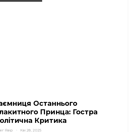
аємниця Останнього
лакитного Принца: Гостра
олітична Критика
ег Явір
Кві 28, 2025