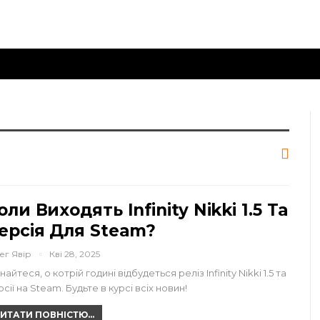
оли Виходять Infinity Nikki 1.5 Та
ерсія Для Steam?
ег Явір
Кві 28, 2025
найтеся, о котрій годині відбудеться реліз Infinity Nikki 1.5 та
сії на Steam. Будьте в курсі всіх новин!
ИТАТИ ПОВНІСТЮ...