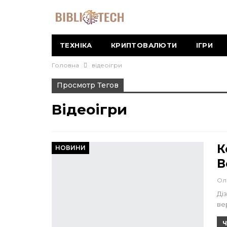
ТЕХНІКА
КРИПТОВАЛЮТИ
ІГРИ
Головна
відеоігри
Просмотр Тегов
Відеоігри
К
НОВИНИ
В
Ол
Діз
вер
Ч