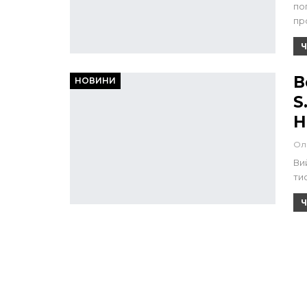
по
пр
Ч
В
НОВИНИ
S
Н
Ол
Вий
ти
Ч