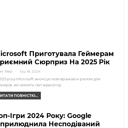
icrosoft Приготувала Геймерам
риємний Сюрприз На 2025 Рік
ег Явір
Гру 16, 2024
2025 році Microsoft анонсує нові вражаючі релізи для
мерів, які змінять світ відеоігор.
ИТАТИ ПОВНІСТЮ...
оп-Ігри 2024 Року: Google
прилюднила Несподіваний