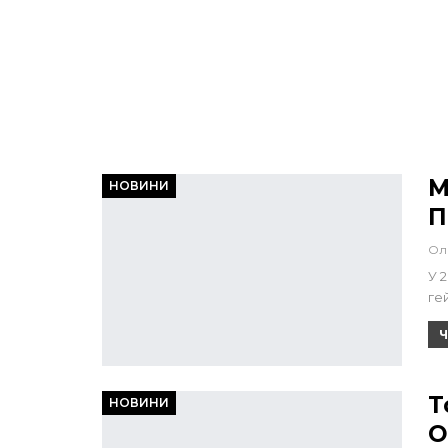
M
НОВИНИ
П
Ол
У 
гей
Ч
Т
НОВИНИ
О