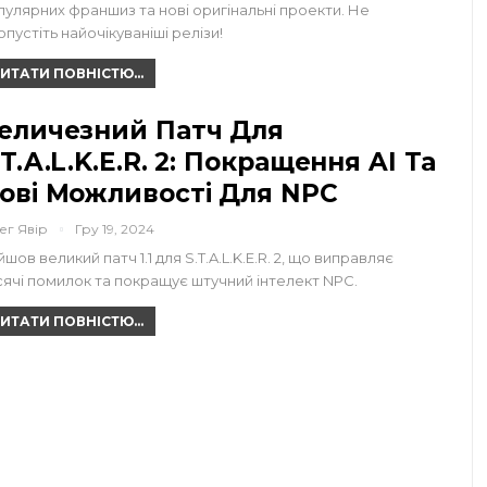
пулярних франшиз та нові оригінальні проекти. Не
опустіть найочікуваніші релізи!
ИТАТИ ПОВНІСТЮ...
еличезний Патч Для
.T.A.L.K.E.R. 2: Покращення AI Та
ові Можливості Для NPC
ег Явір
Гру 19, 2024
шов великий патч 1.1 для S.T.A.L.K.E.R. 2, що виправляє
сячі помилок та покращує штучний інтелект NPC.
ИТАТИ ПОВНІСТЮ...