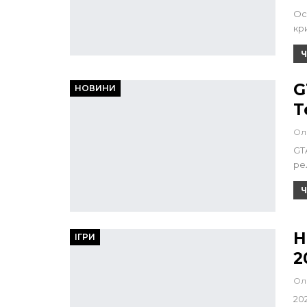
Ос
кри
Ч
G
НОВИНИ
Т
Ол
GT
рел
Ч
Н
ІГРИ
2
Ол
20