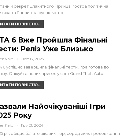
танній секрет Блакитного Принца: гостра політична
тика та її вплив на суспільство.
ИТАТИ ПОВНІСТЮ...
TA 6 Вже Пройшла Фінальні
ести: Реліз Уже Близько
ег Явір
Лют 13, 2025
A 6 успішно завершила фінальні тести, ігра готова до
ізу. Очікуйте нових пригод у світі Grand Theft Auto!
ИТАТИ ПОВНІСТЮ...
азвали Найочікуваніші Ігри
025 Року
ег Явір
Гру 21, 2024
25 рік обіцяє багато цікавих ігор, серед яких продовження