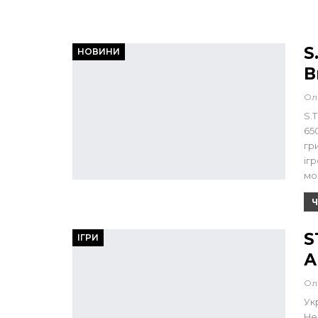
S
НОВИНИ
В
Ол
S.
65
гр
іг
мо
Ч
S
ІГРИ
А
Ол
Укр
He