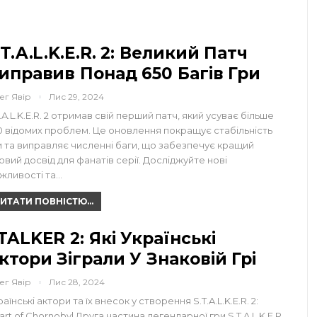
.T.A.L.K.E.R. 2: Великий Патч
иправив Понад 650 Багів Гри
ег Явір
Лис 29, 2024
T.A.L.K.E.R. 2 отримав свій перший патч, який усуває більше
0 відомих проблем. Це оновлення покращує стабільність
и та виправляє численні баги, що забезпечує кращий
ровий досвід для фанатів серії. Досліджуйте нові
жливості та…
ИТАТИ ПОВНІСТЮ...
TALKER 2: Які Українські
ктори Зіграли У Знаковій Грі
ег Явір
Лис 28, 2024
аїнські актори та їх внесок у створення S.T.A.L.K.E.R. 2:
art of Chornobyl Друга частина легендарної гри S.T.A.L.K.E.R.