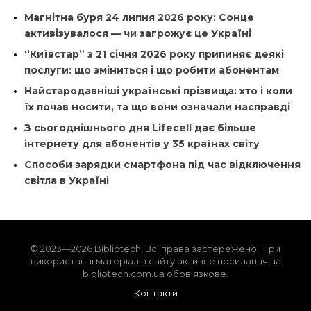
Магнітна буря 24 липня 2026 року: Сонце
активізувалося — чи загрожує це Україні
“Київстар” з 21 січня 2026 року припиняє деякі
послуги: що зміниться і що робити абонентам
Найстародавніші українські прізвища: хто і коли
їх почав носити, та що вони означали насправді
З сьогоднішнього дня Lifecell дає більше
інтернету для абонентів у 35 країнах світу
Способи зарядки смартфона під час відключення
світла в Україні
© 2023—2026 Bibliotech. Всі права застережено. При
використанні матеріалів сайту активне посилання на
bibliotech.com.ua обов'язкове.
Контакти