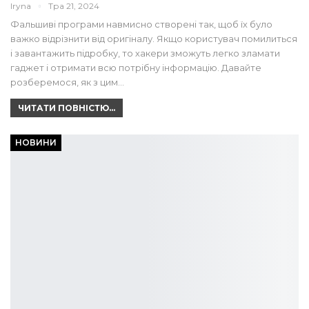
Iryna
Тра 21, 2024
Фальшиві програми навмисно створені так, щоб їх було
важко відрізнити від оригіналу. Якщо користувач помилиться
і завантажить підробку, то хакери зможуть легко зламати
гаджет і отримати всю потрібну інформацію. Давайте
розберемося, як з цим…
ЧИТАТИ ПОВНІСТЮ...
НОВИНИ