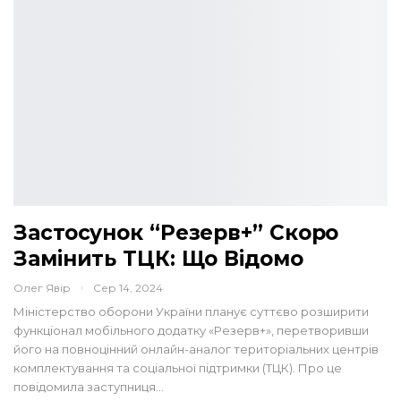
Застосунок “Резерв+” Скоро
Замінить ТЦК: Що Відомо
Олег Явір
Сер 14, 2024
Міністерство оборони України планує суттєво розширити
функціонал мобільного додатку «Резерв+», перетворивши
його на повноцінний онлайн-аналог територіальних центрів
комплектування та соціальної підтримки (ТЦК). Про це
повідомила заступниця…