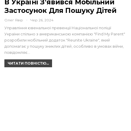
В Україні З’явився Мобільний
Застосунок Для Пошуку Дітей
Олег Явір
Чер 26, 2024
Управління ювенальної превенції Національної поліції
України спільно з американською компанією "Find My Parent"
розробили мобільний додаток "Reunite Ukraine", який
допомагає у пошуку зниклих дітей, особливо в умовах війни,
повідомляє…
ЧИТАТИ ПОВНІСТЮ...