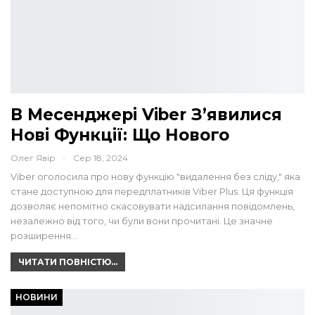
В Месенджері Viber З’явилися
Нові Функції: Що Нового
Олег Явір
Сер 18, 2024
Viber оголосила про нову функцію "видалення без сліду," яка
стане доступною для передплатників Viber Plus. Ця функція
дозволяє непомітно скасовувати надсилання повідомлень,
незалежно від того, чи були вони прочитані. Це значне
розширення…
ЧИТАТИ ПОВНІСТЮ...
НОВИНИ