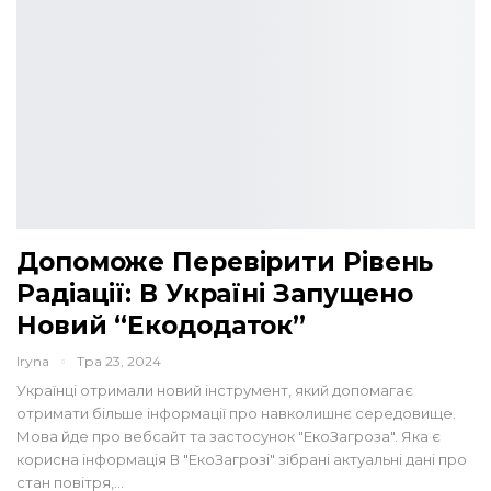
Допоможе Перевірити Рівень
Радіації: В Україні Запущено
Новий “екододаток”
Iryna
Тра 23, 2024
Українці отримали новий інструмент, який допомагає
отримати більше інформації про навколишнє середовище.
Мова йде про вебсайт та застосунок "ЕкоЗагроза". Яка є
корисна інформація В "ЕкоЗагрозі" зібрані актуальні дані про
стан повітря,…