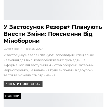
У Застосунок Резерв+ Планують
Внести Зміни: Пояснення Від
Міноборони
Олег Явір
Чер 25, 2024
У застосунку Резерв+ планують впровадити спеціальне
навчання для військовозобов’язаних громадян. За
інформацією від заступниці міністра оборони Катерини
Черногоренко, це навчання буде включати відеоуроки,
тести та можливість отримання…
ЧИТАТИ ПОВНІСТЮ...
НОВИНИ