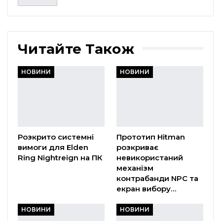
Читайте Також
НОВИНИ
НОВИНИ
Розкрито системні
Прототип Hitman
вимоги для Elden
розкриває
Ring Nightreign на ПК
невикористаний
механізм
контрабанди NPC та
екран вибору…
НОВИНИ
НОВИНИ