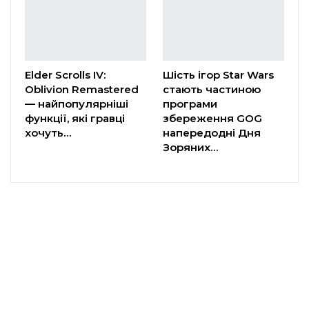
Elder Scrolls IV:
Шість ігор Star Wars
Oblivion Remastered
стають частиною
— найпопулярніші
програми
функції, які гравці
збереження GOG
хочуть…
напередодні Дня
Зоряних…