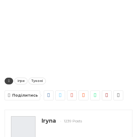
ігри
Туконі
Поділитись
Iryna
1239 Posts