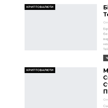
Б
КРИПТОВАЛЮТИ
T
Ол
Бі
бе
ва
не
Te
Ч
M
КРИПТОВАЛЮТИ
С
С
П
Ол
Сь