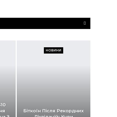
НОВИНИ
$10
ня
Біткоїн Після Рекордних
на З
Ліквідацій: Куди