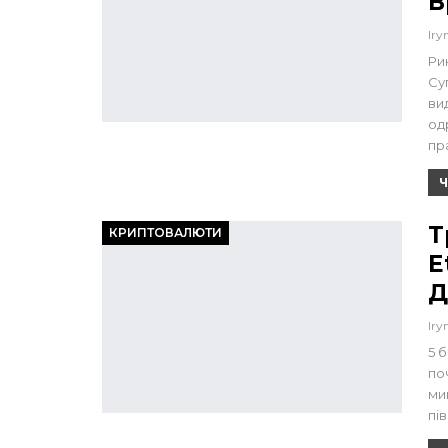
В
Iry
Ри
Су
ви
од
пр
Ч
Т
КРИПТОВАЛЮТИ
E
Д
Iry
5 
по
ми
пі