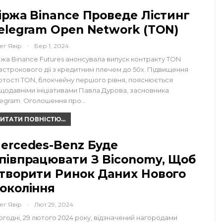
іржа Binance Проведе Лістинг
elegram Open Network (TON)
ег Явір
Бер 1, 2024
ржа Binance Futures анонсувала випуск контракту TON
зстрокового дії з кредитним плечем до 50x. Підвищення
ртості TON, блокчейну першого рівня, пояснюється
щодавніми ініціативами Павла Дурова, засновника
legram. Оголошення про…
ИТАТИ ПОВНІСТЮ...
ercedes-Benz Буде
півпрацювати З Biconomy, Щоб
творити Ринок Даних Нового
окоління
ег Явір
Лют 29, 2024
огодні, 29 лютого 2024 року, відзначений нагородами