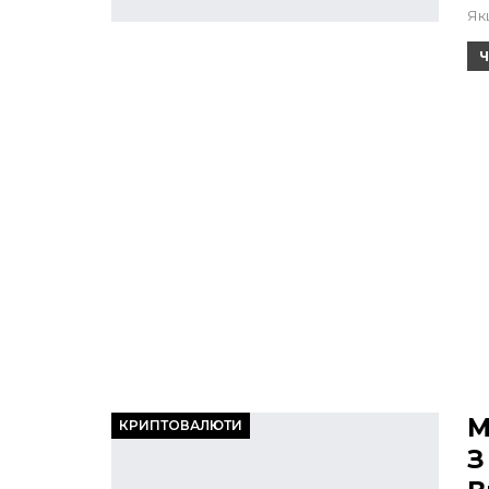
Як
Ч
М
КРИПТОВАЛЮТИ
З