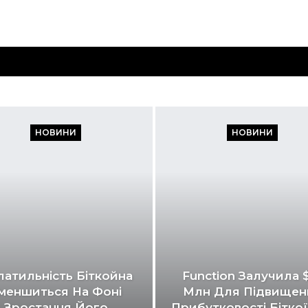
НОВИНИ
НОВИНИ
атильність Біткойна
Function Залучила 
меншиться На Фоні
Млн Для Підвищен
Зростання Його
Прибутковості Біткої