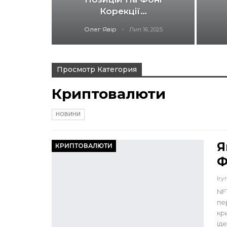
Корекції…
Олег Явір
Лип 16, 2025
Просмотр Категория
Криптовалюти
НОВИНИ
Я
КРИПТОВАЛЮТИ
Ф
Iry
NF
пе
кр
ід