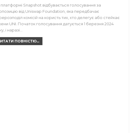
 платформі Snapshot відбувається голосування за
опозицію від Uniswap Foundation, яка передбачає
рерозподіл комісій на користь тих, хто делегує або стейкає
кени UNI. Початок голосування датується 1 березня 2024
у, і наразі…
ИТАТИ ПОВНІСТЮ...