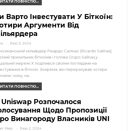
ИТАТИ ПОВНІСТЮ...
и Варто Інвестувати У Біткоїн:
отири Аргументи Від
ільярдера
na
Бер 5, 2024
ксиканський мільярдер Рікардо Салінас (Ricardo Salinas),
домий прихильник біткоїнів і голова Grupo Salinas,у
ціальній мережі X поділився своїми поглядами на
вестування в біткоїн. Зокрема, він перерахував чотири
ичини, чому, на…
ИТАТИ ПОВНІСТЮ...
 Uniswap Розпочалося
олосування Щодо Пропозиції
ро Винагороду Власників UNI
ег Явір
Бер 2, 2024