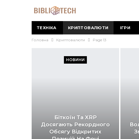
ТЕХНІКА
КРИПТОВАЛЮТИ
ІГРИ
Головна
Криптовалюти
Page 13
НОВИНИ
Біткоїн Та XRP
Досягають Рекордного
Вол
Обсягу Відкритих
З
Позицій На Фоні