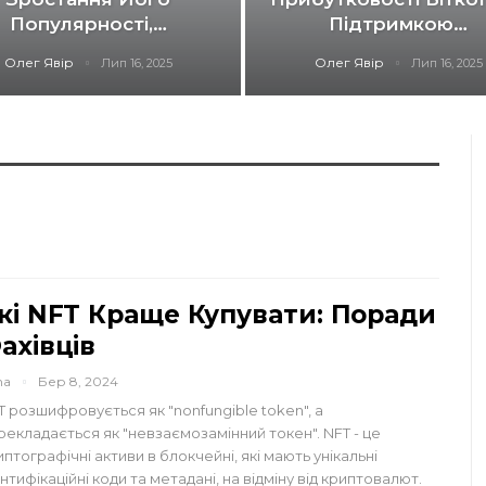
Популярності,…
Підтримкою…
Олег Явір
Олег Явір
Лип 16, 2025
Лип 16, 2025
кі NFT Краще Купувати: Поради
ахівців
na
Бер 8, 2024
T розшифровується як "nonfungible token", а
рекладається як "невзаємозамінний токен". NFT - це
иптографічні активи в блокчейні, які мають унікальні
ентифікаційні коди та метадані, на відміну від криптовалют.