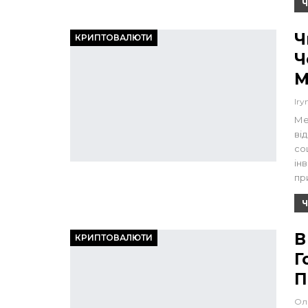
Ч
Ч
КРИПТОВАЛЮТИ
Ч
М
Iry
Ме
ві
со
ін
пр
Ч
В
КРИПТОВАЛЮТИ
Г
П
Ол