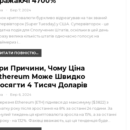
ражаючі 4700%
na
Бер 7, 2024
нок криптовалюти бурхливо відреагував на так званий
первівторок (Super Tuesday) у США. Супервівторок - це
датна подія для Сполучених Штатів, оскільки в цей день
разу велика кількість штатів одночасно голосує на
аймериз і…
ИТАТИ ПОВНІСТЮ...
ри Причини, Чому Ціна
thereum Може Швидко
осягти 4 Тисяч Доларів
na
Бер 6, 2024
березня Ethereum (ETH) піднявся до максимуму ($3822) з
чатку року після зростання на 8% за останні 24 години. За
нулий тиждень ця криптовалюта зросла на 15%, а за останні
вроку - на 132%. Фахівці вважають, що ця тенденція буде…