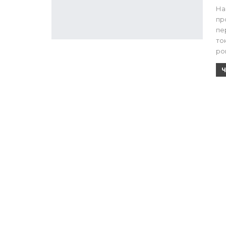
На
пр
пе
то
рок
Ч