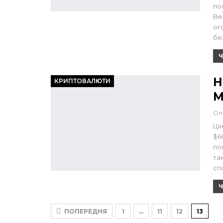
по
Be
ог
бе
Ч
Н
КРИПТОВАЛЮТИ
М
Ол
Ці
$6
по
та
сп
Ч
ПОПЕРЕДНЯ
1
…
11
12
13