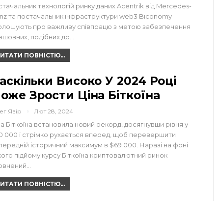
стачальник технологій ринку даних Acentrik від Mercedes-
nz та постачальник інфраструктури web3 Biconomy
олошують про важливу співпрацю з метою забезпечення
зшовних, подібних до…
ИТАТИ ПОВНІСТЮ...
аскільки Високо У 2024 Році
оже Зрости Ціна Біткоїна
ег Явір
Лют 28, 2024
на Біткоїна встановила новий рекорд, досягнувши рівня у
0 000 і стрімко рухається вперед, щоб перевершити
передній історичний максимум в $69 000. Наразі на фоні
кого підйому курсу Біткоїна криптовалютний ринок
овнений…
ИТАТИ ПОВНІСТЮ...