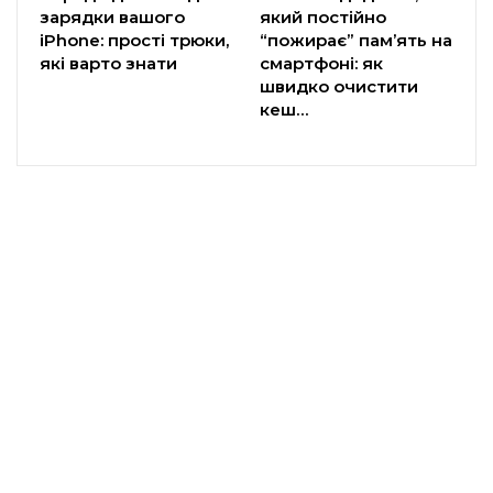
зарядки вашого
який постійно
iPhone: прості трюки,
“пожирає” пам’ять на
які варто знати
смартфоні: як
швидко очистити
кеш…