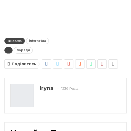
Джерело
internetua
поради
Поділитись
Iryna
1239 Posts