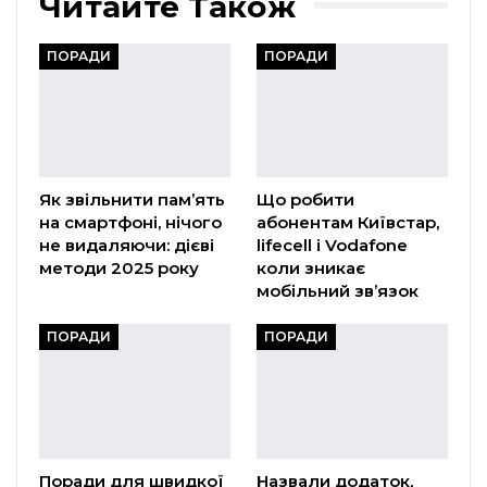
Читайте Також
ПОРАДИ
ПОРАДИ
Як звільнити пам’ять
Що робити
на смартфоні, нічого
абонентам Київстар,
не видаляючи: дієві
lifecell і Vodafone
методи 2025 року
коли зникає
мобільний зв’язок
ПОРАДИ
ПОРАДИ
Поради для швидкої
Назвали додаток,