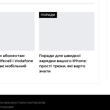
ПОРАДИ
и абонентам
Поради для швидкої
ifecell і Vodafone
зарядки вашого iPhone:
ає мобільний
прості трюки, які варто
знати
ри використанні матеріалів
в'язкове.