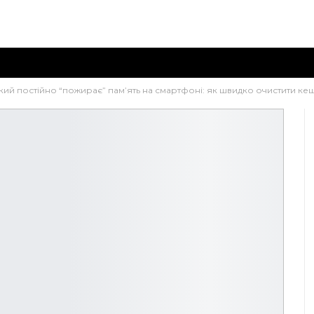
кий постійно “пожирає” пам’ять на смартфоні: як швидко очистити кеш 