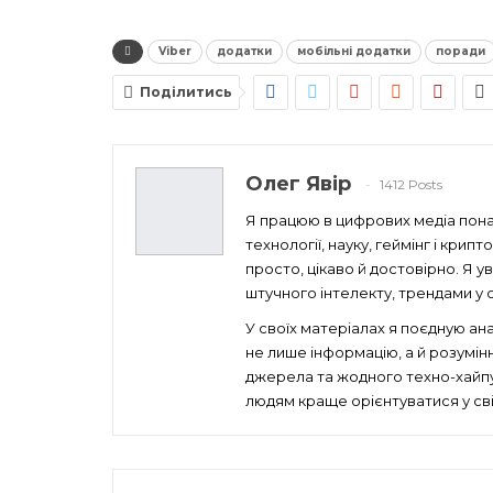
Viber
додатки
мобільні додатки
поради
Поділитись
Олег Явір
1412 Posts
Я працюю в цифрових медіа понад
технології, науку, геймінг і кри
просто, цікаво й достовірно. Я 
штучного інтелекту, трендами у св
У своїх матеріалах я поєдную ан
не лише інформацію, а й розумін
джерела та жодного техно-хайпу 
людям краще орієнтуватися у сві