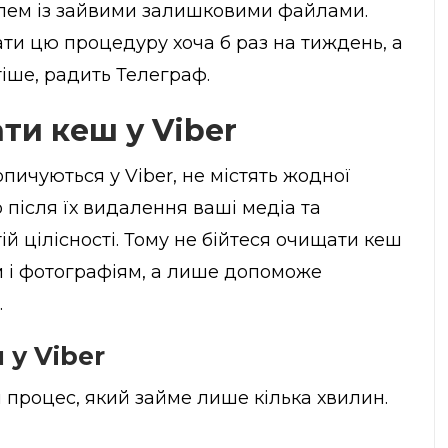
лем із зайвими залишковими файлами.
ти цю процедуру хоча б раз на тиждень, а
тіше, радить
Телеграф
.
ти кеш у Viber
опичуються у Viber, не містять жодної
 після їх видалення ваші медіа та
ій цілісності. Тому не бійтеся очищати кеш
 і фотографіям, а лише допоможе
.
у Viber
 процес, який займе лише кілька хвилин.