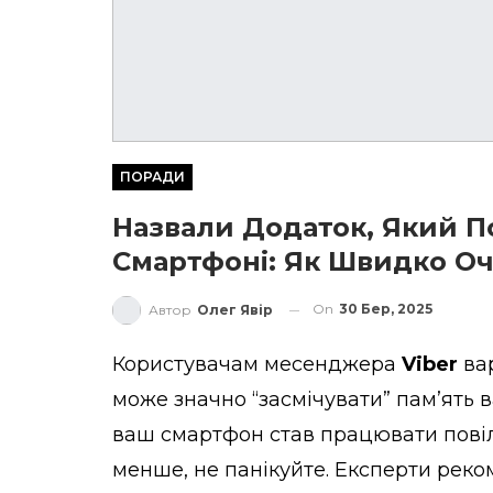
ПОРАДИ
Назвали Додаток, Який П
Смартфоні: Як Швидко Оч
On
30 Бер, 2025
Автор
Олег Явір
Користувачам месенджера
Viber
вар
може значно “засмічувати” пам’ять 
ваш смартфон став працювати повіль
менше, не панікуйте. Експерти рек