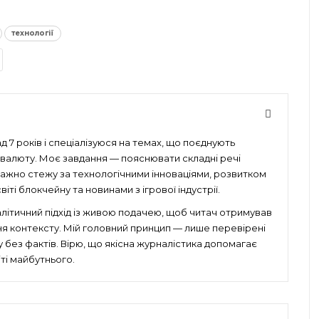
технології
 7 років і спеціалізуюся на темах, що поєднують
птовалюту. Моє завдання — пояснювати складні речі
уважно стежу за технологічними інноваціями, розвитком
іті блокчейну та новинами з ігрової індустрії.
алітичний підхід із живою подачею, щоб читач отримував
ня контексту. Мій головний принцип — лише перевірені
без фактів. Вірю, що якісна журналістика допомагає
ті майбутнього.