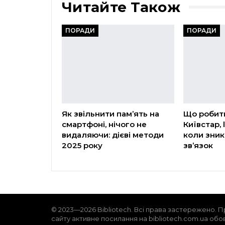
Читайте Також
ПОРАДИ
ПОРАДИ
Як звільнити пам’ять на
Що робит
смартфоні, нічого не
Київстар, l
видаляючи: дієві методи
коли зник
2025 року
зв’язок
© 2023—2026 Bibliotech. Всі права застережено. П
сайту активне посилання на bibliotech.com.ua обо