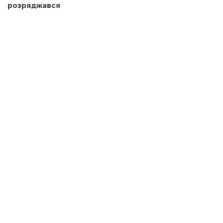
розряджався