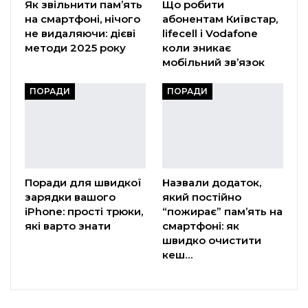
Як звільнити пам’ять
Що робити
на смартфоні, нічого
абонентам Київстар,
не видаляючи: дієві
lifecell і Vodafone
методи 2025 року
коли зникає
мобільний зв’язок
ПОРАДИ
ПОРАДИ
Поради для швидкої
Назвали додаток,
зарядки вашого
який постійно
iPhone: прості трюки,
“пожирає” пам’ять на
які варто знати
смартфоні: як
швидко очистити
кеш…