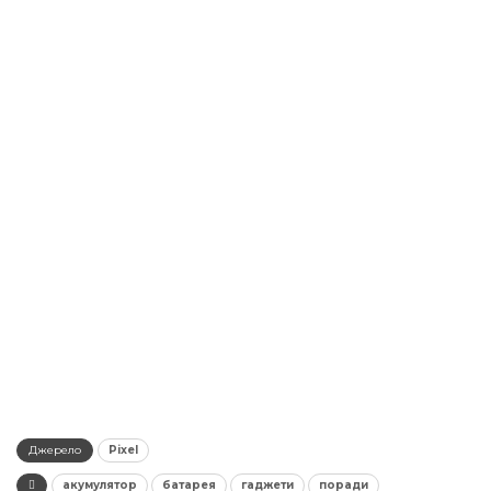
Джерело
Pixel
акумулятор
батарея
гаджети
поради