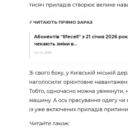
тисяч приладів створює велике нав
⚡ ЧИТАЮТЬ ПРЯМО ЗАРАЗ
Абонентів “lifecell” з 21 січня 2026 рок
чекають зміни в…
Січ 14, 2026
Зі свого боку, у Київській міській д
наголосили: орієнтовне навантаженн
Тобто, одночасно можна увімкнути, 
машину. А ось прасування одягу чи 
із уже включених приладів припинит
Читайте також: