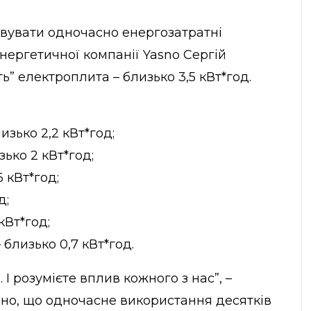
овувати одночасно енергозатратні
нергетичної компанії Yasno Сергій
ь” електроплита – близько 3,5 кВт*год.
изько 2,2 кВт*год;
зько 2 кВт*год;
 кВт*год;
д;
кВт*год;
близько 0,7 кВт*год.
 І розумієте вплив кожного з нас”, –
ірно, що одночасне використання десятків