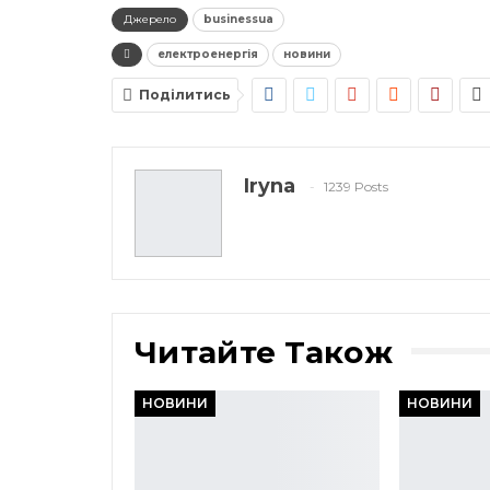
Джерело
businessua
електроенергія
новини
Поділитись
Iryna
1239 Posts
Читайте Також
НОВИНИ
НОВИНИ