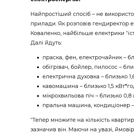
Найпростіший спосіб – не використ
прилади. Як розповів гендиректор е
Коваленко, найбільше електрики “їст
Далі йдуть:
праска, фен, електрочайник – бл
обігрівач, бойлер, пилосос – бли
електрична духовка – близько 1,6
кавомашина – близько 1,5 кВт*го
мікрохвильова піч – близько 0,8 
пральна машина, кондиціонер – 
“Тепер множите на кількість квартир.
зазначив він. Маючи на увазі, ймов