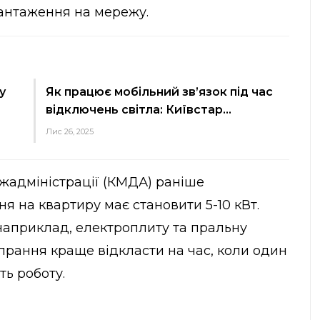
антаження на мережу.
у
Як працює мобільний зв’язок під час
відключень світла: Київстар…
Лис 26, 2025
ержадміністрації (КМДА) раніше
я на квартиру має становити 5-10 кВт.
наприклад, електроплиту та пральну
прання краще відкласти на час, коли один
ь роботу.