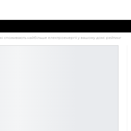
кі споживають найбільше електроенергії у вашому домі: рейтинг