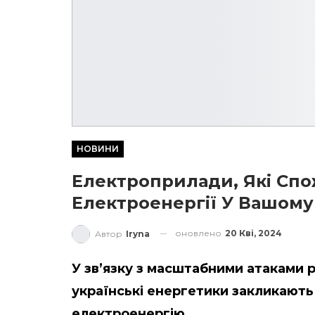
НОВИНИ
Електроприлади, Які Сп
Електроенергії У Вашому
оновлено
20 Кві, 2024
Автор
Iryna
У зв’язку з масштабними атаками р
українські енергетики закликают
електроенергію.