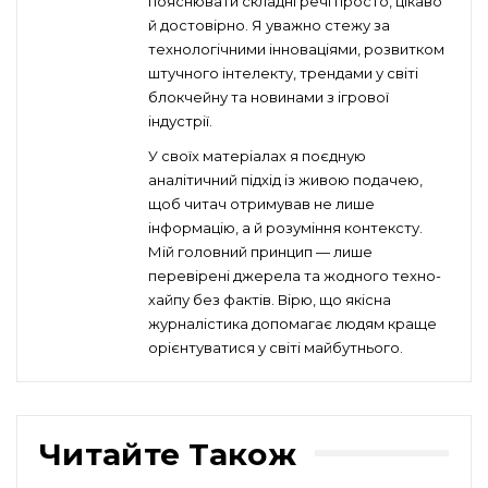
пояснювати складні речі просто, цікаво
й достовірно. Я уважно стежу за
технологічними інноваціями, розвитком
штучного інтелекту, трендами у світі
блокчейну та новинами з ігрової
індустрії.
У своїх матеріалах я поєдную
аналітичний підхід із живою подачею,
щоб читач отримував не лише
інформацію, а й розуміння контексту.
Мій головний принцип — лише
перевірені джерела та жодного техно-
хайпу без фактів. Вірю, що якісна
журналістика допомагає людям краще
орієнтуватися у світі майбутнього.
Читайте Також