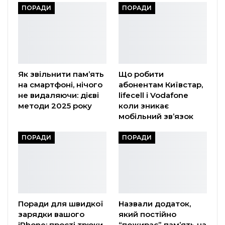
ПОРАДИ
ПОРАДИ
Як звільнити пам’ять
Що робити
на смартфоні, нічого
абонентам Київстар,
не видаляючи: дієві
lifecell і Vodafone
методи 2025 року
коли зникає
мобільний зв’язок
ПОРАДИ
ПОРАДИ
Поради для швидкої
Назвали додаток,
зарядки вашого
який постійно
iPhone: прості трюки,
“пожирає” пам’ять на