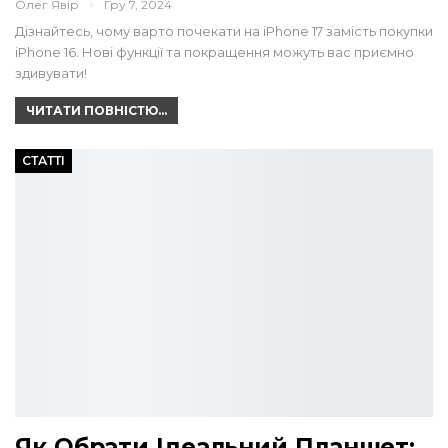
Олег Явір
Гру 7, 2024
Дізнайтесь, чому варто почекати на iPhone 17 замість покупки
iPhone 16. Нові функції та покращення можуть вас приємно
здивувати!
ЧИТАТИ ПОВНІСТЮ...
СТАТТІ
Як Обрати Ідеальний Планшет: