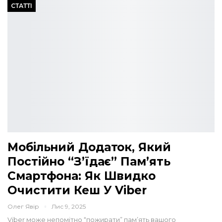
СТАТТІ
Мобільний Додаток, Який
Постійно “з’їдає” Пам’ять
Смартфона: Як Швидко
Очистити Кеш У Viber
Олег Явір
Лис 9, 2025
Viber може непомітно “пожирати” пам’ять вашого