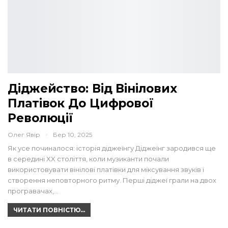
Діджейство: Від Вінілових
Платівок До Цифрової
Революції
Олег Явір
Бер 10, 2025
Як усе починалося: історія діджеїнгу Діджеїнг зародився ще
в середині XX століття, коли музиканти почали
використовувати вінілові платівки для міксування звуків і
створення неповторного ритму. Перші діджеї грали на двох
програвачах,…
ЧИТАТИ ПОВНІСТЮ...