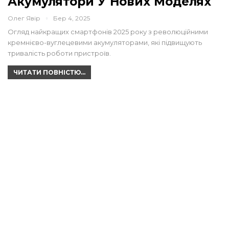
Акумулятори У Нових Моделях
Олег Явір
Бер 4, 2025
Огляд найкращих смартфонів 2025 року з революційними
кремнієво-вуглецевими акумуляторами, які підвищують
тривалість роботи пристроїв.
ЧИТАТИ ПОВНІСТЮ...