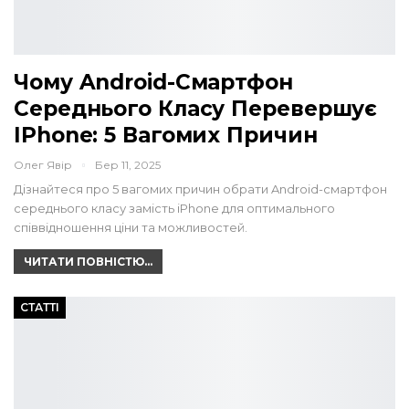
Чому Android-Смартфон
Середнього Класу Перевершує
IPhone: 5 Вагомих Причин
Олег Явір
Бер 11, 2025
Дізнайтеся про 5 вагомих причин обрати Android-смартфон
середнього класу замість iPhone для оптимального
співвідношення ціни та можливостей.
ЧИТАТИ ПОВНІСТЮ...
СТАТТІ