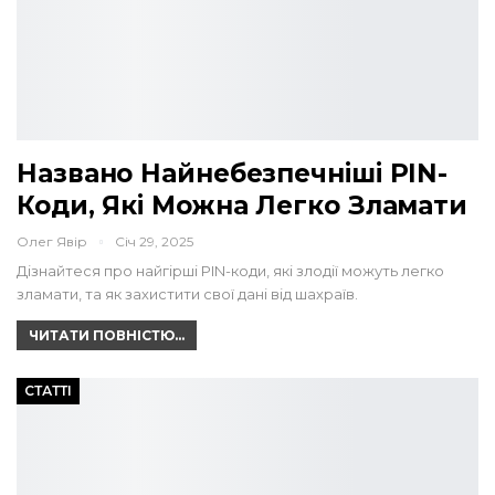
Названо Найнебезпечніші PIN-
Коди, Які Можна Легко Зламати
Олег Явір
Січ 29, 2025
Дізнайтеся про найгірші PIN-коди, які злодії можуть легко
зламати, та як захистити свої дані від шахраїв.
ЧИТАТИ ПОВНІСТЮ...
СТАТТІ