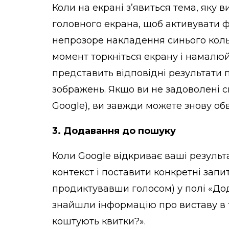
Коли на екрані з’явиться тема, яку 
головного екрана, щоб активувати фу
непрозоре накладення синього коль
момент торкніться екрану і намалюйт
представить відповідні результати п
зображень. Якщо ви не задоволені 
Google), ви завжди можете знову обв
3. Додавання до пошуку
Коли Google відкриває ваші результа
контекст і поставити конкретні запи
продиктувавши голосом) у полі «До
знайшли інформацію про виставу в т
коштують квитки?».