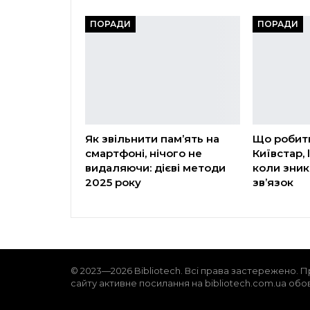
ПОРАДИ
ПОРАДИ
Як звільнити пам’ять на
Що робит
смартфоні, нічого не
Київстар, l
видаляючи: дієві методи
коли зник
2025 року
зв’язок
© 2023—2026 Bibliotech. Всі права застережено. П
сайту активне посилання на bibliotech.com.ua обо