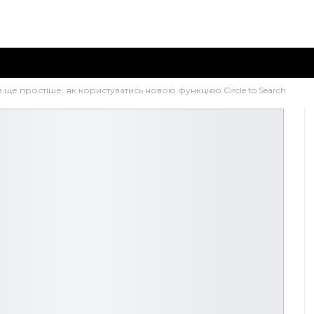
в ще простіше: як користуватись новою функцією Circle to Search