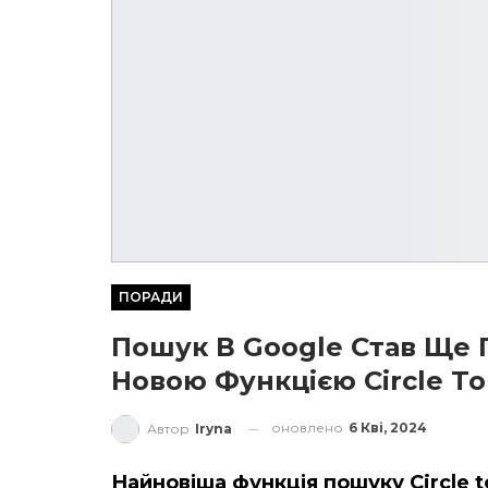
ПОРАДИ
Пошук В Google Став Ще 
Новою Функцією Circle To
оновлено
6 Кві, 2024
Автор
Iryna
Найновіша функція пошуку Circle to