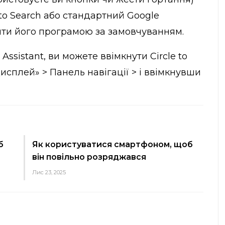
 to Search або стандартний Google
бити його програмою за замовчуванням.
ssistant, ви можете ввімкнути Circle to
исплей» > Панель навігації > і ввімкнувши
б
Як користуватися смартфоном, щоб
він повільно розряджався
Лис 23, 2025