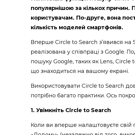
популярнішою за кількох причин. 
користувачам. По-друге, вона по
кількість моделей
смартфонів.
Вперше Circle to Search з’явився на
реалізована у співпраці з Google. П
пошуку
Google, таких як
Lens
, Circle
що знаходиться на вашому екрані.
Використовувати Circle to Search до
потрібно багато практики. Ось покрок
1. Увімкніть Circle to Search
Коли ви вперше налаштовуєте свій 
«Додому» (незалежно від того, вико