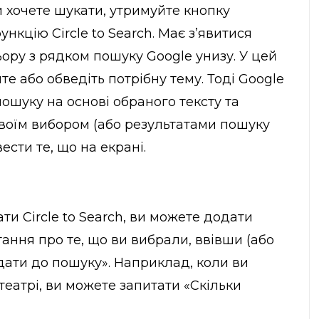
ви хочете шукати, утримуйте кнопку
нкцію Circle to Search. Має з’явитися
ору з рядком пошуку Google унизу. У цей
е або обведіть потрібну тему. Тоді Google
ошуку на основі обраного тексту та
своїм вибором (або результатами пошуку
ести те, що на екрані.
ти Circle to Search, ви можете додати
тання про те, що ви вибрали, ввівши (або
дати до пошуку». Наприклад, коли ви
еатрі, ви можете запитати «Скільки