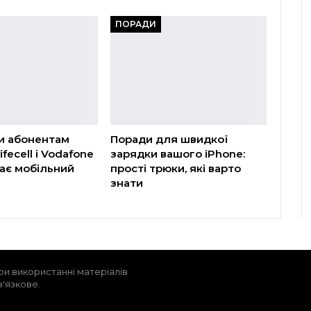
ПОРАДИ
и абонентам
Поради для швидкої
ifecell і Vodafone
зарядки вашого iPhone:
ає мобільний
прості трюки, які варто
знати
ри використанні матеріалів
в'язкове.