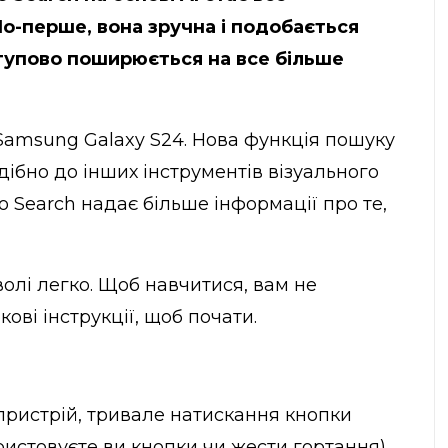
По-перше, вона зручна і подобається
ступово
поширюється на все більше
 Samsung Galaxy S24. Нова функція пошуку
одібно до інших
інструментів візуального
 to Search надає більше інформації про те,
волі легко. Щоб навчитися, вам не
ові інструкції, щоб почати.
пристрій, тривале натискання кнопки
ристовуєте ви кнопки чи жести гортання)