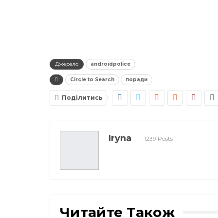
Джерело
androidpolice
Circle to Search
поради
Поділитись
Iryna
1239 Posts
Читайте Також