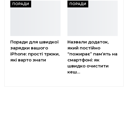
ПОРАДИ
ПОРАДИ
Поради для швидкої
Назвали додаток,
зарядки вашого
який постійно
iPhone: прості трюки,
“пожирає” пам’ять на
які варто знати
смартфоні: як
швидко очистити
кеш…