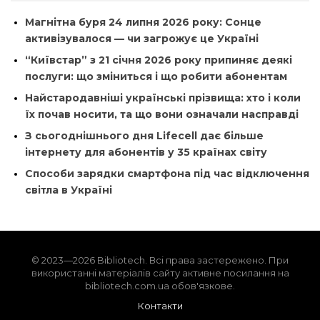
Магнітна буря 24 липня 2026 року: Сонце
активізувалося — чи загрожує це Україні
“Київстар” з 21 січня 2026 року припиняє деякі
послуги: що зміниться і що робити абонентам
Найстародавніші українські прізвища: хто і коли
їх почав носити, та що вони означали насправді
З сьогоднішнього дня Lifecell дає більше
інтернету для абонентів у 35 країнах світу
Способи зарядки смартфона під час відключення
світла в Україні
© 2023—2026 Bibliotech. Всі права застережено. При
використанні матеріалів сайту активне посилання на
bibliotech.com.ua обов'язкове.
Контакти