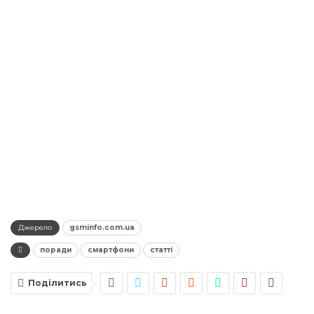
Джерело
gsminfo.com.ua
поради
смартфони
статті
Поділитись