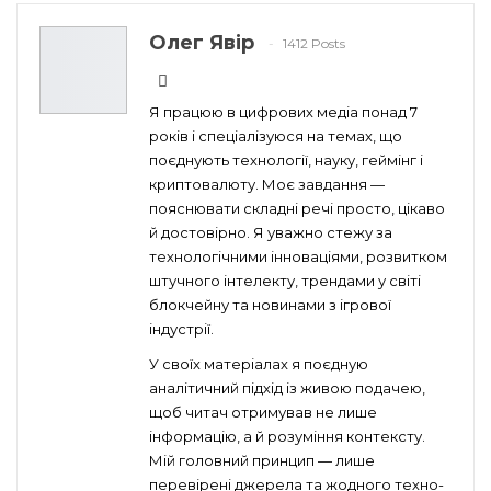
Олег Явір
1412 Posts
Я працюю в цифрових медіа понад 7
років і спеціалізуюся на темах, що
поєднують технології, науку, геймінг і
криптовалюту. Моє завдання —
пояснювати складні речі просто, цікаво
й достовірно. Я уважно стежу за
технологічними інноваціями, розвитком
штучного інтелекту, трендами у світі
блокчейну та новинами з ігрової
індустрії.
У своїх матеріалах я поєдную
аналітичний підхід із живою подачею,
щоб читач отримував не лише
інформацію, а й розуміння контексту.
Мій головний принцип — лише
перевірені джерела та жодного техно-