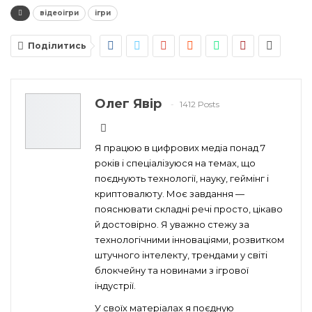
відеоігри
ігри
Поділитись
Олег Явір
1412 Posts
Я працюю в цифрових медіа понад 7
років і спеціалізуюся на темах, що
поєднують технології, науку, геймінг і
криптовалюту. Моє завдання —
пояснювати складні речі просто, цікаво
й достовірно. Я уважно стежу за
технологічними інноваціями, розвитком
штучного інтелекту, трендами у світі
блокчейну та новинами з ігрової
індустрії.
У своїх матеріалах я поєдную