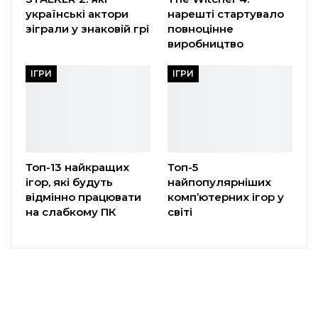
українські актори
нарешті стартувало
зіграли у знаковій грі
повноцінне
виробництво
ІГРИ
ІГРИ
Топ-13 найкращих
Топ-5
ігор, які будуть
найпопулярніших
відмінно працювати
комп’ютерних ігор у
на слабкому ПК
світі