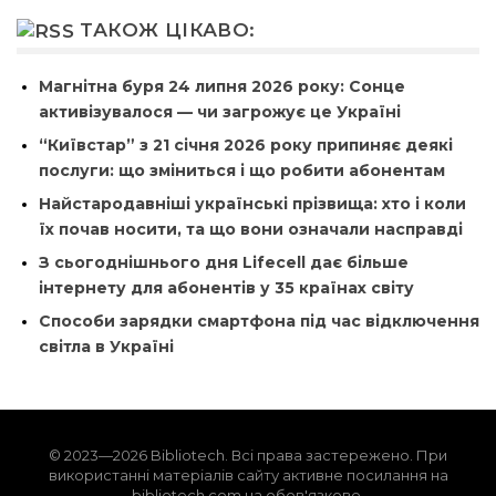
ТАКОЖ ЦІКАВО:
Магнітна буря 24 липня 2026 року: Сонце
активізувалося — чи загрожує це Україні
“Київстар” з 21 січня 2026 року припиняє деякі
послуги: що зміниться і що робити абонентам
Найстародавніші українські прізвища: хто і коли
їх почав носити, та що вони означали насправді
З сьогоднішнього дня Lifecell дає більше
інтернету для абонентів у 35 країнах світу
Способи зарядки смартфона під час відключення
світла в Україні
© 2023—2026 Bibliotech. Всі права застережено. При
використанні матеріалів сайту активне посилання на
bibliotech.com.ua обов'язкове.