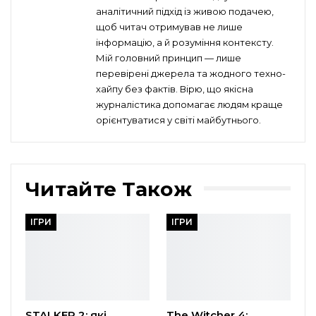
аналітичний підхід із живою подачею,
щоб читач отримував не лише
інформацію, а й розуміння контексту.
Мій головний принцип — лише
перевірені джерела та жодного техно-
хайпу без фактів. Вірю, що якісна
журналістика допомагає людям краще
орієнтуватися у світі майбутнього.
Читайте Також
ІГРИ
ІГРИ
STALKER 2: які
The Witcher 4: