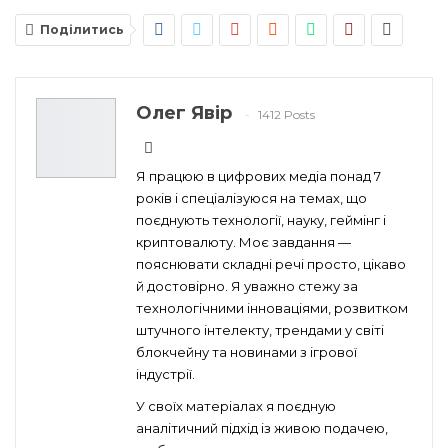
Поділитись
Олег Явір
1412 Posts
Я працюю в цифрових медіа понад 7
років і спеціалізуюся на темах, що
поєднують технології, науку, геймінг і
криптовалюту. Моє завдання —
пояснювати складні речі просто, цікаво
й достовірно. Я уважно стежу за
технологічними інноваціями, розвитком
штучного інтелекту, трендами у світі
блокчейну та новинами з ігрової
індустрії.
У своїх матеріалах я поєдную
аналітичний підхід із живою подачею,