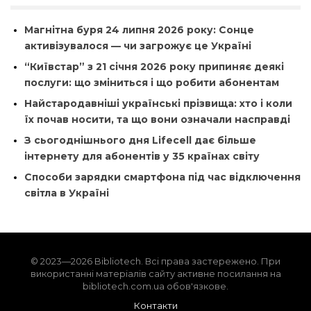
Магнітна буря 24 липня 2026 року: Сонце
активізувалося — чи загрожує це Україні
“Київстар” з 21 січня 2026 року припиняє деякі
послуги: що зміниться і що робити абонентам
Найстародавніші українські прізвища: хто і коли
їх почав носити, та що вони означали насправді
З сьогоднішнього дня Lifecell дає більше
інтернету для абонентів у 35 країнах світу
Способи зарядки смартфона під час відключення
світла в Україні
© 2023—2026 Bibliotech. Всі права застережено. При
використанні матеріалів сайту активне посилання на
bibliotech.com.ua обов'язкове.
Контакти