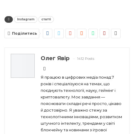
Instagram
статті
Поділитись
Олег Явір
1412 Posts
Я працюю в цифрових медіа понад 7
років і спеціалізуюся на темах, що
поєднують технології, науку, геймінг і
криптовалюту. Моє завдання —
пояснювати складні речі просто, цікаво
й достовірно. Я уважно стежу за
технологічними інноваціями, розвитком
штучного інтелекту, трендами у світі
блокчейну та новинами з ігрової