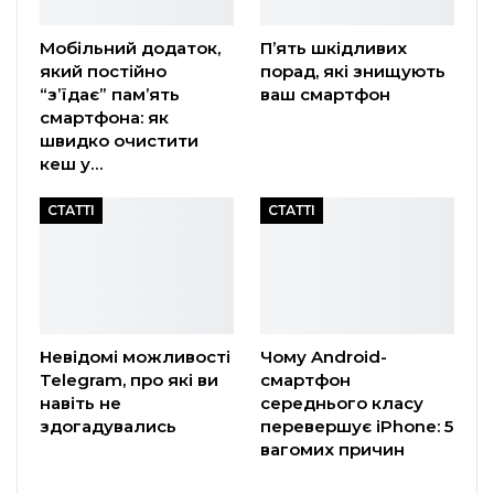
Мобільний додаток,
П’ять шкідливих
який постійно
порад, які знищують
“з’їдає” пам’ять
ваш смартфон
смартфона: як
швидко очистити
кеш у…
СТАТТІ
СТАТТІ
Невідомі можливості
Чому Android-
Telegram, про які ви
смартфон
навіть не
середнього класу
здогадувались
перевершує iPhone: 5
вагомих причин