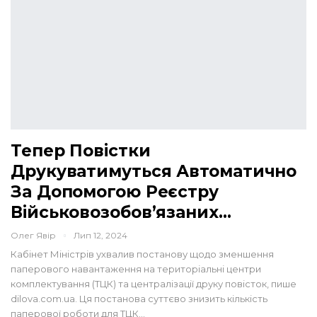
Тепер Повістки
Друкуватимуться Автоматично
За Допомогою Реєстру
Військовозобов’язаних…
Олег Явір
Лип 12, 2024
Кабінет Міністрів ухвалив постанову щодо зменшення
паперового навантаження на територіальні центри
комплектування (ТЦК) та централізації друку повісток, пише
dilova.com.ua. Ця постанова суттєво знизить кількість
паперової роботи для ТЦК…