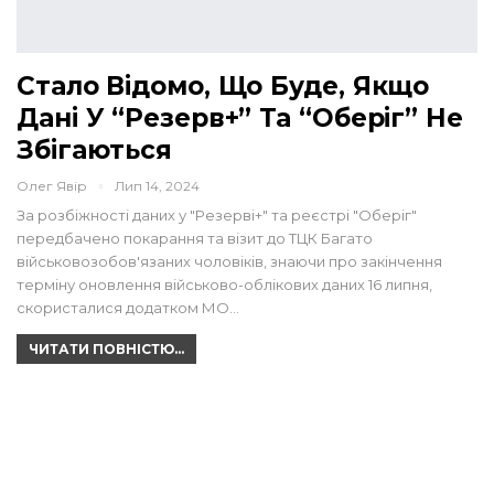
Стало Відомо, Що Буде, Якщо
Дані У “Резерв+” Та “Оберіг” Не
Збігаються
Олег Явір
Лип 14, 2024
За розбіжності даних у "Резерві+" та реєстрі "Оберіг"
передбачено покарання та візит до ТЦК Багато
військовозобов'язаних чоловіків, знаючи про закінчення
терміну оновлення військово-облікових даних 16 липня,
скористалися додатком МО…
ЧИТАТИ ПОВНІСТЮ...