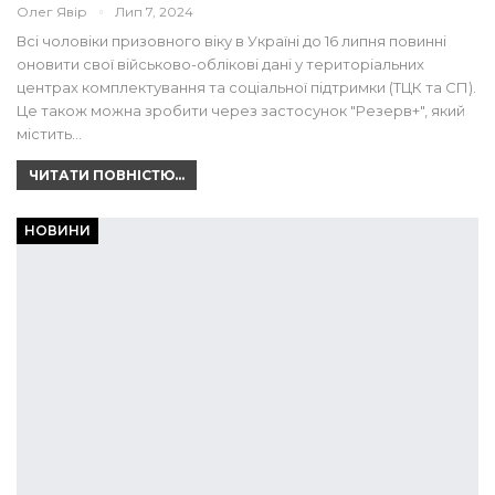
Олег Явір
Лип 7, 2024
Всі чоловіки призовного віку в Україні до 16 липня повинні
оновити свої військово-облікові дані у територіальних
центрах комплектування та соціальної підтримки (ТЦК та СП).
Це також можна зробити через застосунок "Резерв+", який
містить…
ЧИТАТИ ПОВНІСТЮ...
НОВИНИ