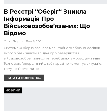
В Реєстрі “Оберіг“ Зникла
Інформація Про
Військовозобов’язаних: Що
Відомо
Олег Явір
Лип 6, 2024
Система «Оберіг» зазнала масштабного збою, внаслідок
якого з бази зникли всі дані про резервістів і
військовозобов’язаних, які перебувають у розшуку, пише
Технофан. Генеральний штаб наразі не коментує ситуацію,
тому невідомо, чи це…
ЧИТАТИ ПОВНІСТЮ...
НОВИНИ