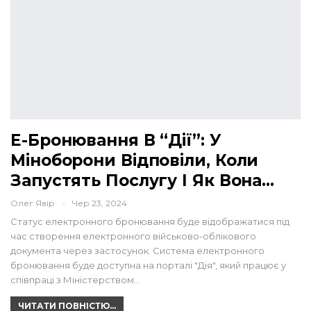
Е-Бронювання В “Дії”: У
Міноборони Відповіли, Коли
Запустять Послугу І Як Вона…
Олег Явір
Чер 23, 2024
Статус електронного бронювання буде відображатися під
час створення електронного військово-облікового
документа через застосунок. Система електронного
бронювання буде доступна на порталі "Дія", який працює у
співпраці з Міністерством…
ЧИТАТИ ПОВНІСТЮ...