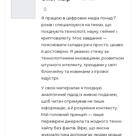
Я працюю в цифрових медіа понад 7
років і спеціалізуюся на темах, що
поєднують технології, науку, геймінг і
криптовалюту. Моє завдання —
пояснювати складні речі просто, цікаво
й достовірно. Я уважно стежу за
технологічними інноваціями, розвитком
штучного інтелекту, трендами у світі
блокчейну та новинами з ігрової
індустрії.
У своїх матеріалах я поєдную
аналітичний підхід із живою подачею,
щоб читач отримував не лише
інформацію, а й розуміння контексту.
Мій головний принцип — лише
перевірені джерела та жодного техно-
хайпу без фактів. Вірю, що якісна
журналістика допомагає людям краще