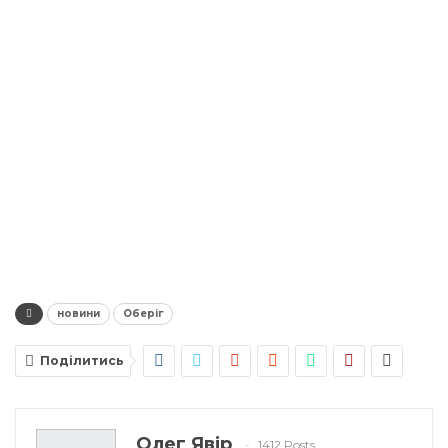
новини
Оберіг
Поділитись
Олег Явір
1412 Posts