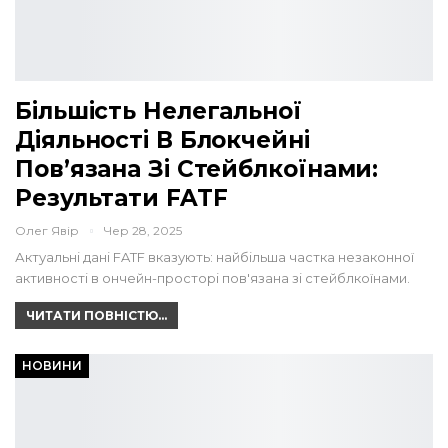
Більшість Нелегальної
Діяльності В Блокчейні
Пов’язана Зі Стейблкоїнами:
Результати FATF
Олег Явір
Чер 28, 2025
Актуальні дані FATF вказують: найбільша частка незаконної
активності в ончейн-просторі пов'язана зі стейблкоїнами.
ЧИТАТИ ПОВНІСТЮ...
НОВИНИ