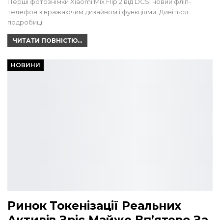
Перші фотознімки Xiaomi Mix Flip 2 від DCS: новий фліп-
телефон з вражаючим дизайном і функціями. Дивіться
подробиці!
ЧИТАТИ ПОВНІСТЮ...
НОВИНИ
Ринок Токенізації Реальних
Активів Зріс Майже Вп’ятеро За