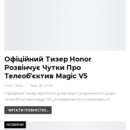
Офіційний Тизер Honor
Розвінчує Чутки Про
Телеоб’єктив Magic V5
Олег Явір
Чер 28, 2025
Офіційний тизер від Honor розв'язує суперечності щодо
телеоб'єктива Magic V5, уточнюючи його можливості.
ЧИТАТИ ПОВНІСТЮ...
НОВИНИ