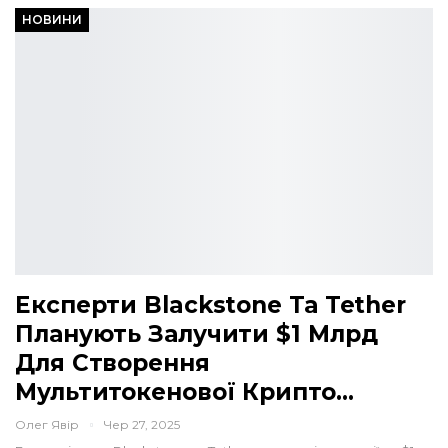
НОВИНИ
Експерти Blackstone Та Tether
Планують Залучити $1 Млрд
Для Створення
Мультитокенової Крипто…
Олег Явір
Чер 27, 2025