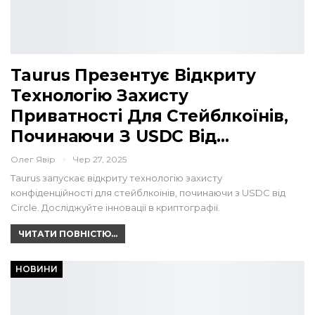
Taurus Презентує Відкриту
Технологію Захисту
Приватності Для Стейблкоїнів,
Починаючи З USDC Від…
Олег Явір
Чер 27, 2025
Taurus запускає відкриту технологію захисту
конфіденційності для стейблкоінів, починаючи з USDC від
Circle. Досліджуйте інновації в криптографії.
ЧИТАТИ ПОВНІСТЮ...
НОВИНИ