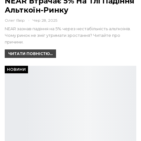
NEAR Втрачає 5% На Тлі Падіння
Альткоїн-Ринку
Олег Явір
Чер 28, 2025
NEAR зазнав падіння на 5% через нестабільність альткоінів.
Чому ринок не зміг утримати зростання? Читайте про
причини.
ЧИТАТИ ПОВНІСТЮ...
НОВИНИ