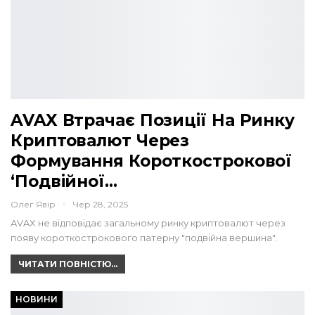
AVAX Втрачає Позиції На Ринку
Криптовалют Через
Формування Короткострокової
‘подвійної…
Олег Явір
Чер 28, 2025
AVAX не відповідає загальному ринку криптовалют через
появу короткострокового патерну "подвійна вершина".
ЧИТАТИ ПОВНІСТЮ...
НОВИНИ