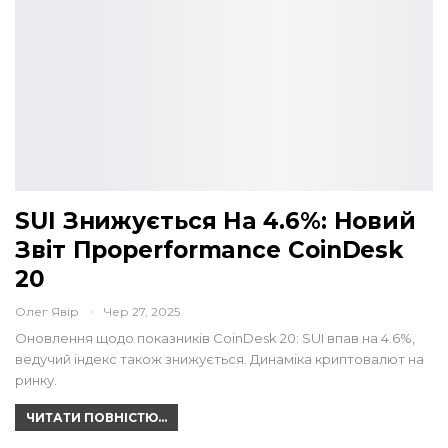
SUI Знижується На 4.6%: Новий
Звіт Проperformance CoinDesk
20
Олег Явір
Чер 27, 2025
Оновлення щодо показників CoinDesk 20: SUI впав на 4.6%,
ведучий індекс також знижується. Динаміка криптовалют на
ринку.
ЧИТАТИ ПОВНІСТЮ...