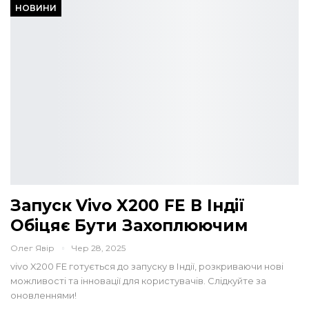
НОВИНИ
Запуск Vivo X200 FE В Індії
Обіцяє Бути Захоплюючим
Олег Явір
Чер 28, 2025
vivo X200 FE готується до запуску в Індії, розкриваючи нові
можливості та інновації для користувачів. Слідкуйте за
оновленнями!