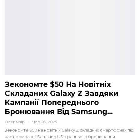
Зекономте $50 На Новітніх
Складаних Galaxy Z Завдяки
Кампанії Попереднього
Бронювання Від Samsung…
Олег Явір
Чер 28, 2025
Зекономте $50 на новітніх Galaxy Z складних смартфонах під
час промоакції Samsung US з раннього бронювання.