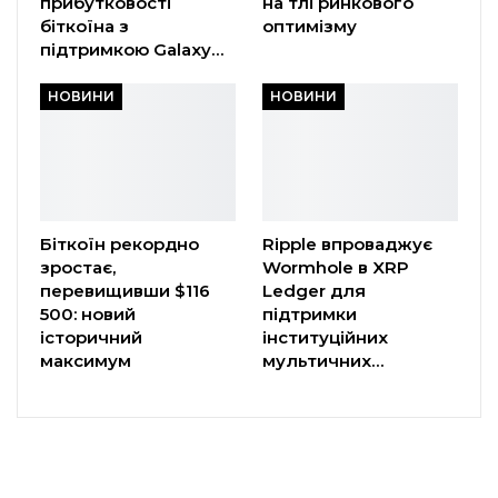
прибутковості
на тлі ринкового
біткоїна з
оптимізму
підтримкою Galaxy…
НОВИНИ
НОВИНИ
Біткоїн рекордно
Ripple впроваджує
зростає,
Wormhole в XRP
перевищивши $116
Ledger для
500: новий
підтримки
історичний
інституційних
максимум
мультичних…