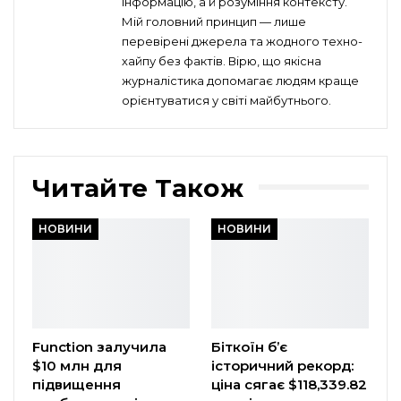
інформацію, а й розуміння контексту.
Мій головний принцип — лише
перевірені джерела та жодного техно-
хайпу без фактів. Вірю, що якісна
журналістика допомагає людям краще
орієнтуватися у світі майбутнього.
Читайте Також
НОВИНИ
НОВИНИ
Function залучила
Біткоїн б’є
$10 млн для
історичний рекорд:
підвищення
ціна сягає $118,339.82