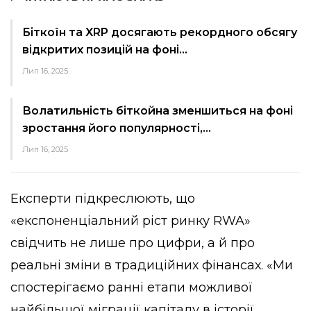
Біткоїн та XRP досягають рекордного обсягу
відкритих позицій на фоні…
Лип 16, 2025
Волатильність біткойна зменшиться на фоні
зростання його популярності,…
Лип 16, 2025
Експерти підкреслюють, що
«експоненціальний ріст ринку RWA»
свідчить не лише про цифри, а й про
реальні зміни в традиційних фінансах. «Ми
спостерігаємо ранні етапи можливої
найбільшої міграції капіталу в історії