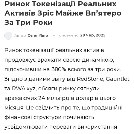
Ринок Токенізації Реальних
Активів Зріс Майже Вп’ятеро
За Три Роки
оновлено
29 Чер, 2025
Автор
Олег Явір
Ринок токенізації реальних активів
продовжує вражати своєю динамікою,
підскочивши на 380% всього за три роки.
Згідно з даними звіту від RedStone, Gauntlet
та RWA.xyz, обсяги ринку сягнули
вражаючих 24 мільярдів доларів цього
місяця. Це свідчить про те, що традиційні
фінансові структури починають
усвідомлювати переваги використання