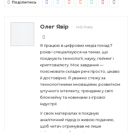
Поділитись
Олег Явір
1412 Posts
Я працюю в цифрових медіа понад 7
років і спеціалізуюся на темах, що
поєднують технології, науку, геймінг і
криптовалюту. Моє завдання —
пояснювати складні речі просто, цікаво
й достовірно. Я уважно стежу за
технологічними інноваціями, розвитком
штучного інтелекту, трендами у світі
блокчейну та новинами з ігрової
індустрії.
У своїх матеріалах я поєдную
аналітичний підхід із живою подачею,
щоб читач отримував не лише