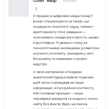
Олег Явір
1412 Posts
Я працюю в цифрових медіа понад 7
років і спеціалізуюся на темах, що
поєднують технології, науку, геймінг і
криптовалюту. Моє завдання —
пояснювати складні речі просто, цікаво
й достовірно. Я уважно стежу за
технологічними інноваціями, розвитком
штучного інтелекту, трендами у світі
блокчейну та новинами з ігрової
індустрії.
У своїх матеріалах я поєдную
аналітичний підхід із живою подачею,
щоб читач отримував не лише
інформацію, а й розуміння контексту.
Мій головний принцип — лише
перевірені джерела та жодного техно-
хайпу без фактів. Вірю, що якісна