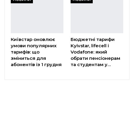
Київстар оновлює
Бюджетні тарифи
умови популярних
Kyivstar, lifecell і
тарифів: що
Vodafone: який
зміниться для
обрати пенсіонерам
абонентів із 1 грудня
та студентам у…