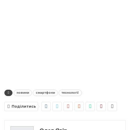
новини
смартфони
технології
Поділитись