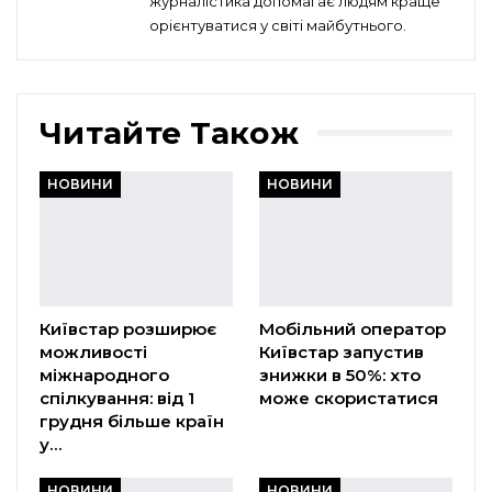
журналістика допомагає людям краще
орієнтуватися у світі майбутнього.
Читайте Також
НОВИНИ
НОВИНИ
Київстар розширює
Мобільний оператор
можливості
Київстар запустив
міжнародного
знижки в 50%: хто
спілкування: від 1
може скористатися
грудня більше країн
у…
НОВИНИ
НОВИНИ