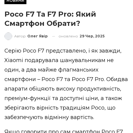
НОВИНИ
Poco F7 Та F7 Pro: Який
Смартфон Обрати?
оновлено
29 Чер, 2025
Автор
Олег Явір
Серію Poco F7 представлено, і як завжди,
Xiaomi подарувала шанувальникам не
один, а два майже флагманських
смартфони – Poco F7 та Poco F7 Pro. Обидва
апарати обіцяють високу продуктивність,
преміум-функції та доступні ціни, а також
зберігають вірність традиціям Poco, що
забезпечують відмінну вартість.
Якщо говорити про сам смартфон Poco F7,