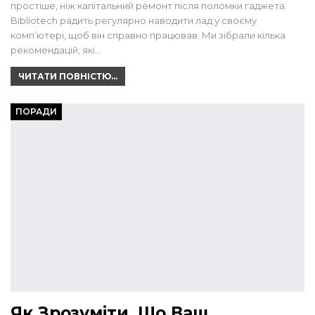
простіше, ніж капітальний ремонт після поломки гаджета.
Bibliotech радить регулярно наводити лад у своєму
комп’ютері, щоб він справно працював. Ми зібрали кілька
рекомендацій, які…
ЧИТАТИ ПОВНІСТЮ...
ПОРАДИ
Як Зрозуміти, Що Ваш