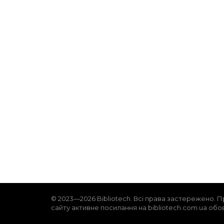
© 2023—2026 Bibliotech. Всі права застережено. П
сайту активне посилання на bibliotech.com.ua обо