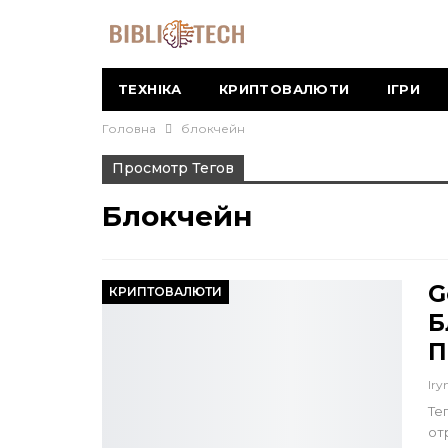
ТЕХНІКА
КРИПТОВАЛЮТИ
ІГРИ
Головна
блокчейн
Просмотр Тегов
Блокчейн
G
КРИПТОВАЛЮТИ
Б
П
Iry
Те
от