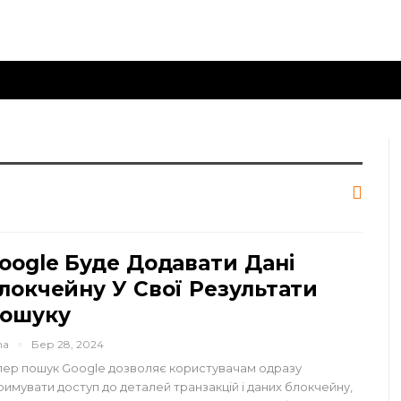
oogle Буде Додавати Дані
локчейну У Свої Результати
ошуку
na
Бер 28, 2024
пер пошук Google дозволяє користувачам одразу
римувати доступ до деталей транзакцій і даних блокчейну,