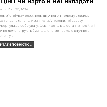
 Ціні І Чи Варто В Неї Вкладати
na
Бер 20, 2024
зом зі стрімким розвитком штучного інтелекту з’явилася
ва тенденція: почали виникати AI-токени, які одразу
ивернули до себе увагу. Ось лише кілька останніх подій, які
очно демонструють бум і шаленство навколо штучного
телекту…
ИТАТИ ПОВНІСТЮ...