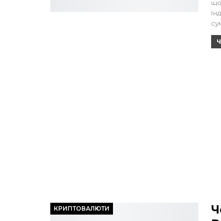
що
Ін
су
Ч
Ч
КРИПТОВАЛЮТИ