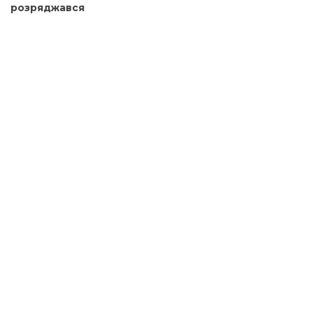
розряджався