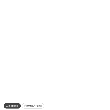
Джерело
PhoneArena