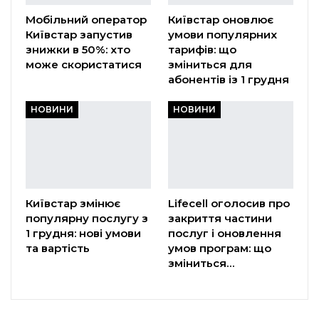
Мобільний оператор
Київстар оновлює
Київстар запустив
умови популярних
знижки в 50%: хто
тарифів: що
може скористатися
зміниться для
абонентів із 1 грудня
НОВИНИ
НОВИНИ
Київстар змінює
Lifecell оголосив про
популярну послугу з
закриття частини
1 грудня: нові умови
послуг і оновлення
та вартість
умов програм: що
зміниться…