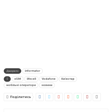
Джерело
informator
eSIM
lifecell
Vodafone
Київстар
мобільні оператори
новини
Поділитись