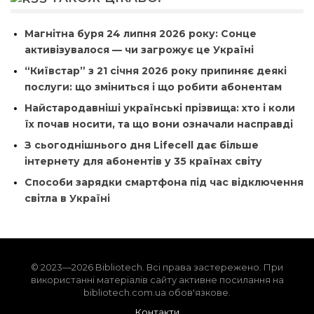
Магнітна буря 24 липня 2026 року: Сонце
активізувалося — чи загрожує це Україні
“Київстар” з 21 січня 2026 року припиняє деякі
послуги: що зміниться і що робити абонентам
Найстародавніші українські прізвища: хто і коли
їх почав носити, та що вони означали насправді
З сьогоднішнього дня Lifecell дає більше
інтернету для абонентів у 35 країнах світу
Способи зарядки смартфона під час відключення
світла в Україні
© 2023—2026 Bibliotech. Всі права застережено. При
використанні матеріалів сайту активне посилання на
bibliotech.com.ua обов'язкове.
Контакти