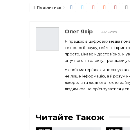
Поділитись
Олег Явір
1412 Posts
Я працюю в цифрових медіа понад
технології, науку, геймінг і кри
просто, цікаво й достовірно. Я 
штучного інтелекту, трендами у св
У своїх матеріалах я поєдную ан
не лише інформацію, а й розумін
джерела та жодного техно-хайпу 
людям краще орієнтуватися у сві
Читайте Також