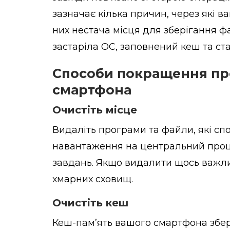
зазначає кілька причин, через які 
них нестача місця для зберігання фа
застаріла ОС, заповнений кеш та ст
Способи покращення пр
смартфона
Очистіть місце
Видаліть програми та файли, які сп
навантаження на центральний проце
завдань. Якщо видалити щось важл
хмарних сховищ.
Очистіть кеш
Кеш-пам’ять вашого смартфона збер