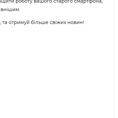
ращити роботу вашого старого смартфона,
ивнішим.
, та отримуй більше свіжих новин!