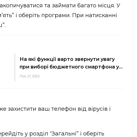
накопичуватися та займати багато місця. У
ять” і оберіть програми. При натисканні
”.
На які функції варто звернути увагу
при виборі бюджетного смартфона у…
Лис 21, 2025
 захистити ваш телефон від вірусів і
рейдіть у розділ “Загальні” і оберіть