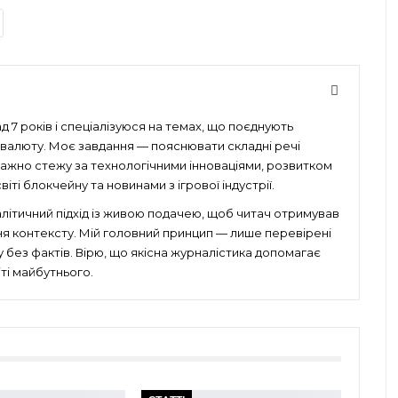
 7 років і спеціалізуюся на темах, що поєднують
птовалюту. Моє завдання — пояснювати складні речі
уважно стежу за технологічними інноваціями, розвитком
іті блокчейну та новинами з ігрової індустрії.
алітичний підхід із живою подачею, щоб читач отримував
ня контексту. Мій головний принцип — лише перевірені
без фактів. Вірю, що якісна журналістика допомагає
ті майбутнього.