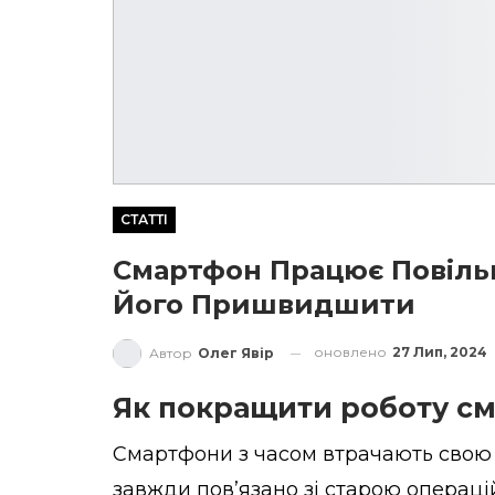
СТАТТІ
Смартфон Працює Повільн
Його Пришвидшити
оновлено
27 Лип, 2024
Автор
Олег Явір
Як покращити роботу с
Смартфони з часом втрачають свою ш
завжди пов’язано зі старою операц