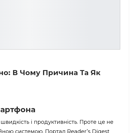
о: В Чому Причина Та Як
мартфона
видкість і продуктивність. Проте це не
ійною системою. Портал
Reader’s Digest