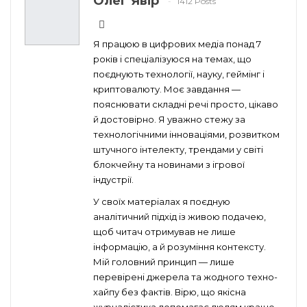
Олег Явір
1412 Posts
Я працюю в цифрових медіа понад 7
років і спеціалізуюся на темах, що
поєднують технології, науку, геймінг і
криптовалюту. Моє завдання —
пояснювати складні речі просто, цікаво
й достовірно. Я уважно стежу за
технологічними інноваціями, розвитком
штучного інтелекту, трендами у світі
блокчейну та новинами з ігрової
індустрії.
У своїх матеріалах я поєдную
аналітичний підхід із живою подачею,
щоб читач отримував не лише
інформацію, а й розуміння контексту.
Мій головний принцип — лише
перевірені джерела та жодного техно-
хайпу без фактів. Вірю, що якісна
журналістика допомагає людям краще