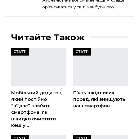
орієнтуватися у світі майбутнього.
Читайте Також
СТАТТІ
СТАТТІ
Мобільний додаток,
П’ять шкідливих
який постійно
порад, які знищують
“з’їдає” пам’ять
ваш смартфон
смартфона: як
швидко очистити
кеш у…
СТАТТІ
СТАТТІ