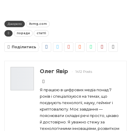
Джерело
itvmg.com
поради
статті
Поділитись
Олег Явір
1412 Posts
Я працюю в цифрових медіа понад 7
років і спеціалізуюся на темах, що
поєднують технології, науку, геймінг і
криптовалюту. Моє завдання —
пояснювати складні речі просто, цікаво
й достовірно. Я уважно стежу за
технологічними інноваціями, розвитком