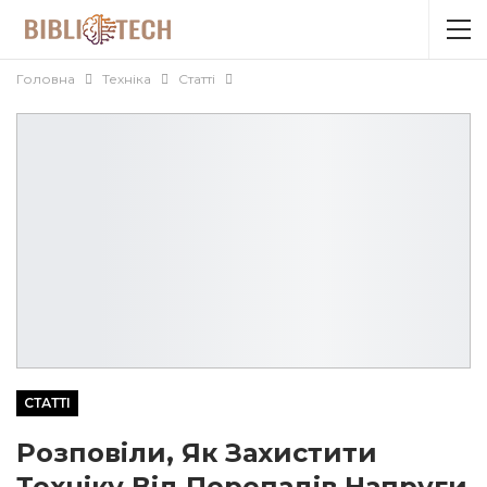
Головна
Техніка
Статті
СТАТТІ
Розповіли, Як Захистити
Техніку Від Перепадів Напруги