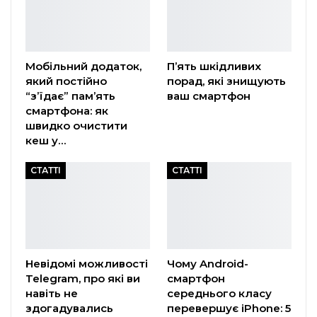
Мобільний додаток,
П’ять шкідливих
який постійно
порад, які знищують
“з’їдає” пам’ять
ваш смартфон
смартфона: як
швидко очистити
кеш у…
СТАТТІ
СТАТТІ
Невідомі можливості
Чому Android-
Telegram, про які ви
смартфон
навіть не
середнього класу
здогадувались
перевершує iPhone: 5