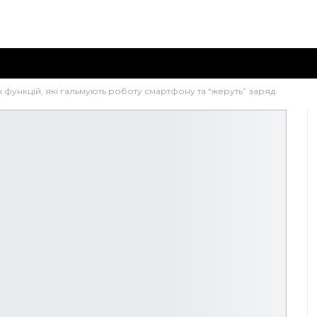
 функцій, які гальмують роботу смартфону та “жеруть” заряд