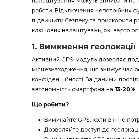
налаштування можуть впливати на п
роботи. Відключення непотрібних ф
підвищити безпеку та прискорити р
ключових налаштувань, які варто оп
1.
Вимкнення геолокації 
Активний GPS-модуль дозволяє дод
місцезнаходження, що знижує час р
конфіденційності. За даними дослі
автономність смартфона на
13-20%
.
Що робити?
Вимикайте GPS, коли він не потр
Дозволяйте доступ до геолокац