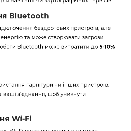
я навігації чи картографічних сервісів.
я Bluetooth
підключення бездротових пристроїв, але
 енергію та може створювати загрози
 роботи Bluetooth може витратити до
5-10%
ристання гарнітури чи інших пристроїв.
а ваші з’єднання, щоб уникнути
я Wi-Fi
ж Wi-Fi витрачає енергію та може