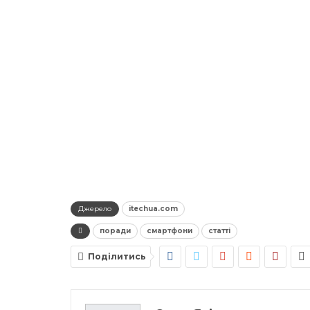
Джерело
itechua.com
поради
смартфони
статті
Поділитись