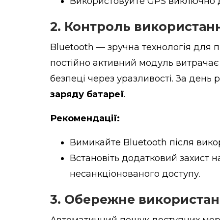
Використовуйте GPS виключно дл
2.
Контроль використанн
Bluetooth — зручна технологія для 
постійно активний модуль витрачає
безпеці через уразливості. За день
заряду батареї
.
Рекомендації:
Вимикайте Bluetooth після вико
Встановіть додатковий захист н
несанкціонованого доступу.
3.
Обережне використанн
Автоматичний пошук доступних мере