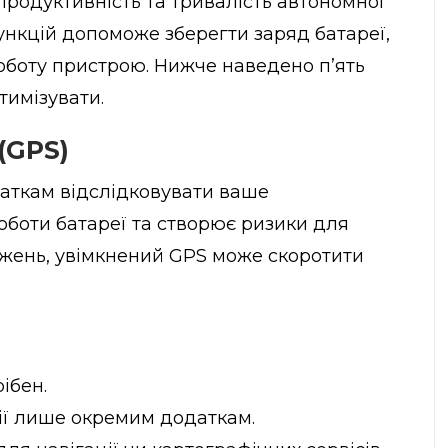
родуктивність та тривалість автономної
ункцій допоможе зберегти заряд батареї,
оботу пристрою. Нижче наведено п’ять
тимізувати.
(GPS)
аткам відслідковувати ваше
оботи батареї та створює ризики для
джень, увімкнений GPS може скоротити
ібен.
ії лише окремим додаткам.