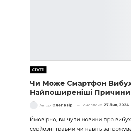
СТАТТІ
Чи Може Смартфон Вибух
Найпоширеніші Причини
оновлено
27 Лип, 2024
Автор
Олег Явір
Ймовірно, ви чули новини про вибух
серйозні травми чи навіть загрожу