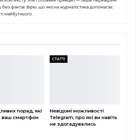
ня контексту. Мій головний принцип — лише перевірені
без фактів. Вірю, що якісна журналістика допомагає
ті майбутнього.
СТАТТІ
дливих порад, які
Невідомі можливості
 ваш смартфон
Telegram, про які ви навіть
не здогадувались