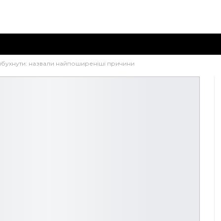
бухнути: назвали найпоширеніші причини