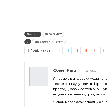
Джерело
china-review
смартфони
статті
Поділитись
Олег Явір
1412 Posts
Я працюю в цифрових медіа понад
технології, науку, геймінг і кри
просто, цікаво й достовірно. Я 
штучного інтелекту, трендами у св
У своїх матеріалах я поєдную ан