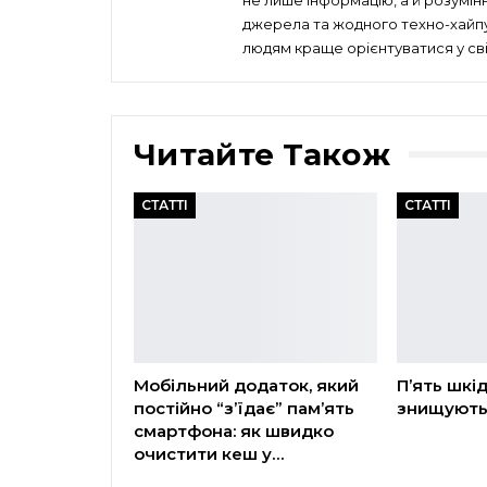
не лише інформацію, а й розумін
джерела та жодного техно-хайпу 
людям краще орієнтуватися у сві
Читайте Також
СТАТТІ
СТАТТІ
Мобільний додаток, який
П’ять шкі
постійно “з’їдає” пам’ять
знищують
смартфона: як швидко
очистити кеш у…