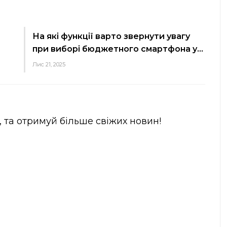
На які функції варто звернути увагу
при виборі бюджетного смартфона у…
Лис 21, 2025
, та отримуй більше свіжих новин!