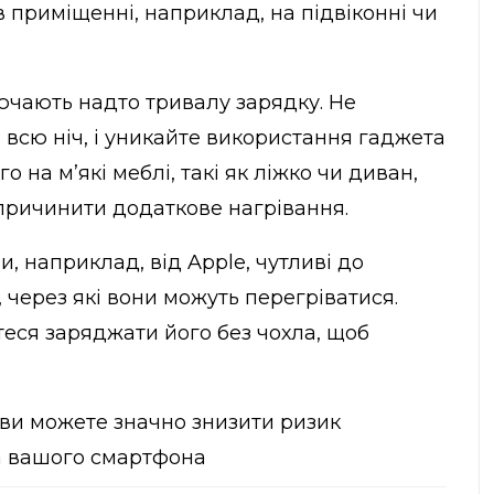
 в приміщенні, наприклад, на підвіконні чи
ючають надто тривалу зарядку. Не
всю ніч, і уникайте використання гаджета
о на м’які меблі, такі як ліжко чи диван,
спричинити додаткове нагрівання.
, наприклад, від Apple, чутливі до
 через які вони можуть перегріватися.
еся заряджати його без чохла, щоб
ви можете значно знизити ризик
а вашого смартфона