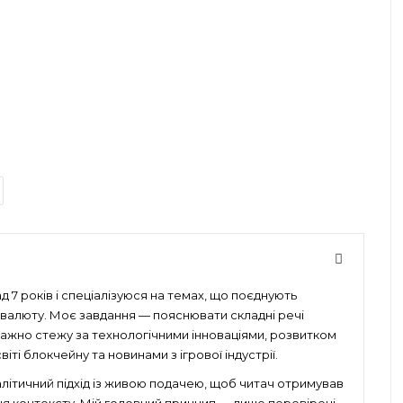
 7 років і спеціалізуюся на темах, що поєднують
птовалюту. Моє завдання — пояснювати складні речі
уважно стежу за технологічними інноваціями, розвитком
іті блокчейну та новинами з ігрової індустрії.
алітичний підхід із живою подачею, щоб читач отримував