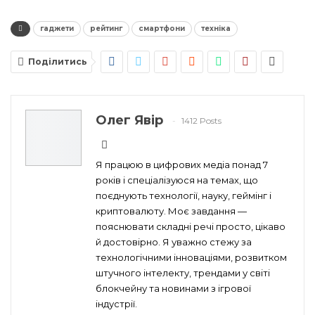
гаджети
рейтинг
смартфони
техніка
Поділитись
Олег Явір
1412 Posts
Я працюю в цифрових медіа понад 7
років і спеціалізуюся на темах, що
поєднують технології, науку, геймінг і
криптовалюту. Моє завдання —
пояснювати складні речі просто, цікаво
й достовірно. Я уважно стежу за
технологічними інноваціями, розвитком
штучного інтелекту, трендами у світі
блокчейну та новинами з ігрової
індустрії.