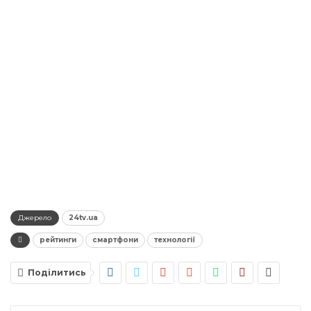
Джерело
24tv.ua
рейтинги
смартфони
технології
Поділитись