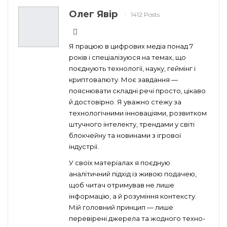
Олег Явір
1412 Posts
Я працюю в цифрових медіа понад 7
років і спеціалізуюся на темах, що
поєднують технології, науку, геймінг і
криптовалюту. Моє завдання —
пояснювати складні речі просто, цікаво
й достовірно. Я уважно стежу за
технологічними інноваціями, розвитком
штучного інтелекту, трендами у світі
блокчейну та новинами з ігрової
індустрії.
У своїх матеріалах я поєдную
аналітичний підхід із живою подачею,
щоб читач отримував не лише
інформацію, а й розуміння контексту.
Мій головний принцип — лише
перевірені джерела та жодного техно-