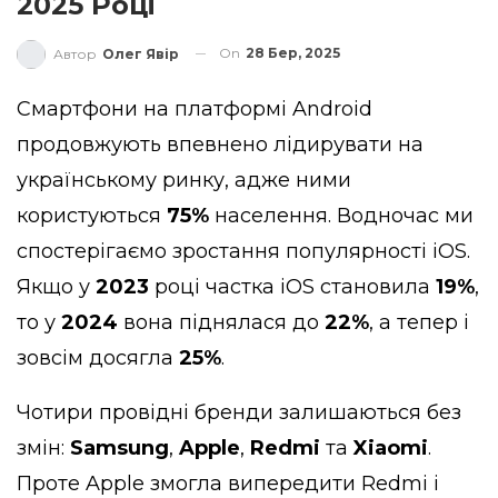
2025 Році
On
28 Бер, 2025
Автор
Олег Явір
Смартфони на платформі Android
продовжують впевнено лідирувати на
українському ринку, адже ними
користуються
75%
населення. Водночас ми
спостерігаємо зростання популярності iOS.
Якщо у
2023
році частка iOS становила
19%
,
то у
2024
вона піднялася до
22%
, а тепер і
зовсім досягла
25%
.
Чотири провідні бренди залишаються без
змін:
Samsung
,
Apple
,
Redmi
та
Xiaomi
.
Проте Apple змогла випередити Redmi і