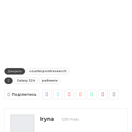
Джерело
counterpointresearch
Galaxy S24
рейтинги
Поділитись
Iryna
1239 Posts