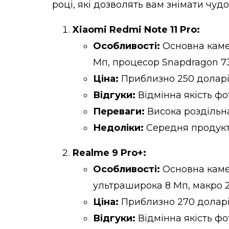
році, які дозволять вам знімати чудо
Xiaomi Redmi Note 11 Pro:
Особливості:
Основна камер
Мп, процесор Snapdragon 7
Ціна:
Приблизно 250 долар
Відгуки:
Відмінна якість фо
Переваги:
Висока роздільна
Недоліки:
Середня продукти
Realme 9 Pro+:
Особливості:
Основна камер
ультраширока 8 Мп, макро 2
Ціна:
Приблизно 270 долар
Відгуки:
Відмінна якість фо