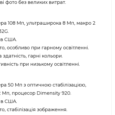
ві фото без великих витрат.
а 108 Мп, ультраширока 8 Мп, макро 2
32G.
ів США.
то, особливо при гарному освітленні.
 здатність, гарні кольори.
вність при низькому освітленні.
а 50 Мп з оптичною стабілізацією,
 Мп, процесор Dimensity 920.
ів США.
то, стабілізація зображення.