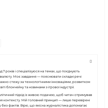
 7 років і спеціалізуюся на темах, що поєднують
птовалюту. Моє завдання — пояснювати складні речі
уважно стежу за технологічними інноваціями, розвитком
іті блокчейну та новинами з ігрової індустрії.
алітичний підхід із живою подачею, щоб читач отримував
ня контексту. Мій головний принцип — лише перевірені
без фактів. Вірю, що якісна журналістика допомагає