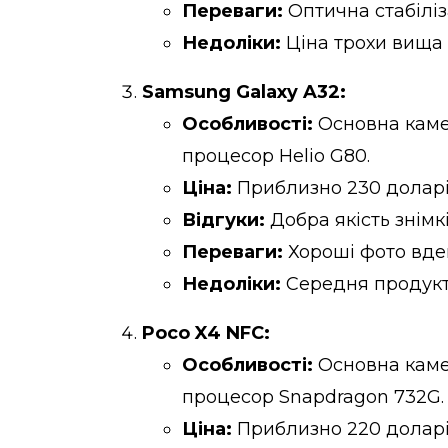
Переваги:
Оптична стабіліза
Недоліки:
Ціна трохи вища 
Samsung Galaxy A32:
Особливості:
Основна камер
процесор Helio G80.
Ціна:
Приблизно 230 долар
Відгуки:
Добра якість знімк
Переваги:
Хороші фото вден
Недоліки:
Середня продукти
Poco X4 NFC:
Особливості:
Основна камер
процесор Snapdragon 732G.
Ціна:
Приблизно 220 долар