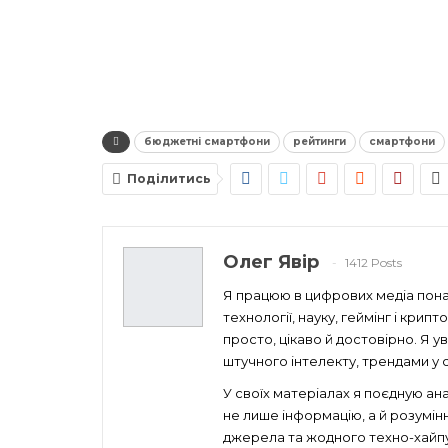
бюджетні смартфони
рейтинги
смартфони
Поділитись
Олег Явір
1412 Posts
Я працюю в цифрових медіа понад
технології, науку, геймінг і кри
просто, цікаво й достовірно. Я 
штучного інтелекту, трендами у св
У своїх матеріалах я поєдную ан
не лише інформацію, а й розумін
джерела та жодного техно-хайпу 