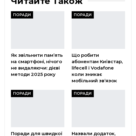
Читайте Також
ПОРАДИ
ПОРАДИ
Як звільнити пам’ять
Що робити
на смартфоні, нічого
абонентам Київстар,
не видаляючи: дієві
lifecell і Vodafone
методи 2025 року
коли зникає
мобільний зв’язок
ПОРАДИ
ПОРАДИ
Поради для швидкої
Назвали додаток,