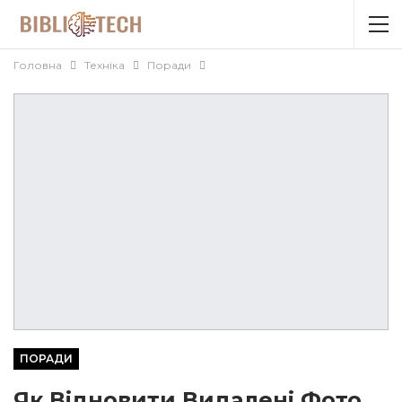
Головна
Техніка
Поради
ПОРАДИ
Як Відновити Видалені Фото