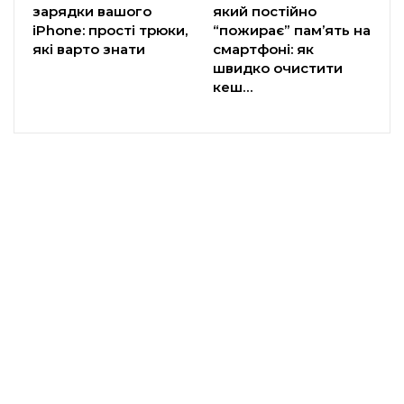
зарядки вашого
який постійно
iPhone: прості трюки,
“пожирає” пам’ять на
які варто знати
смартфоні: як
швидко очистити
кеш…