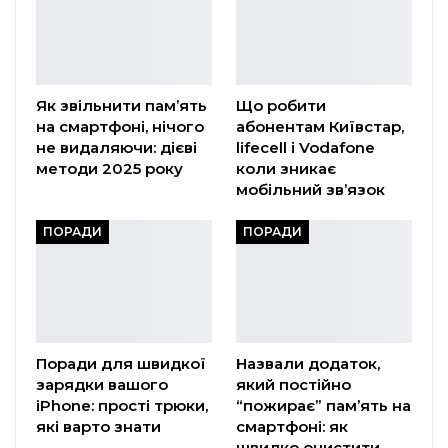
Як звільнити пам’ять
Що робити
на смартфоні, нічого
абонентам Київстар,
не видаляючи: дієві
lifecell і Vodafone
методи 2025 року
коли зникає
мобільний зв’язок
ПОРАДИ
ПОРАДИ
Поради для швидкої
Назвали додаток,
зарядки вашого
який постійно
iPhone: прості трюки,
“пожирає” пам’ять на
які варто знати
смартфоні: як
швидко очистити