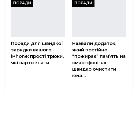
ПОРАДИ
ПОРАДИ
Поради для швидкої
Назвали додаток,
зарядки вашого
який постійно
iPhone: прості трюки,
“пожирає” пам’ять на
які варто знати
смартфоні: як
швидко очистити
кеш…