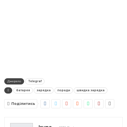
Джерело
Telegraf
батарея
зарядка
поради
швидка зарядка
Поділитись