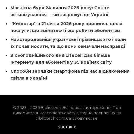
Магнітна буря 24 липня 2026 року: Сонце
активізувалося — чи загрожує це Україні
“Київстар” з 21 січня 2026 року припиняє деякі
послуги: що зміниться і що робити абонентам
Найстародавніші українські прізвища: хто і коли
їх почав носити, та що вони означали насправді
З сьогоднішнього дня Lifecell дає більше
інтернету для абонентів у 35 країнах світу
Способи зарядки смартфона під час відключення
світла в Україні
© 2023—2026 Bibliotech. Всі права застережено. При
використанні матеріалів сайту активне посилання на
bibliotech.com.ua обов'язкове.
Контакти