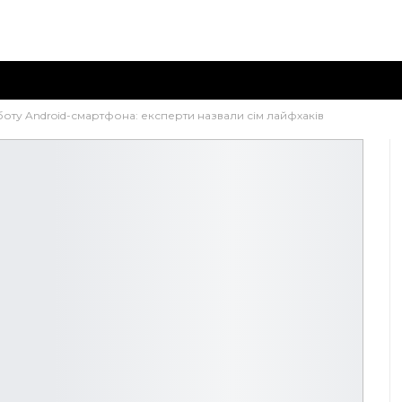
оту Android-смартфона: експерти назвали сім лайфхаків