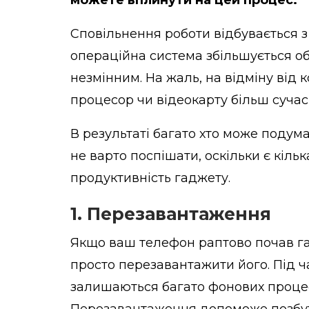
Сповільнення роботи відбувається з
операційна система збільшується об
незмінним. На жаль, на відміну від 
процесор чи відеокарту більш суча
В результаті багато хто може подум
не варто поспішати, оскільки є кіль
продуктивність гаджету.
1. Перезавантаження
Якщо ваш телефон раптово почав га
просто перезавантажити його. Під 
залишаються багато фонових процесі
Перезавантаження допоможе позбути