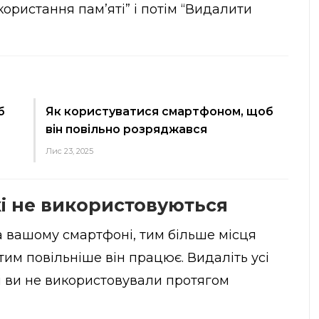
ористання пам’яті” і потім “Видалити
б
Як користуватися смартфоном, щоб
він повільно розряджався
Лис 23, 2025
кі не використовуються
 вашому смартфоні, тим більше місця
тим повільніше він працює. Видаліть усі
кі ви не використовували протягом