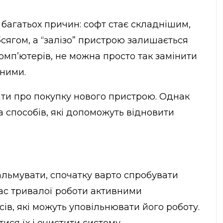
 багатьох причин: софт стає складнішим,
сягом, а “залізо” пристрою залишається
комп’ютерів, не можна просто так замінити
сними.
ати про покупку нового пристрою. Однак
ка способів, які допоможуть відновити
льмувати, спочатку варто спробувати
час тривалої роботи активними
в, які можуть уповільнювати його роботу.
ся їх і очистити систему.