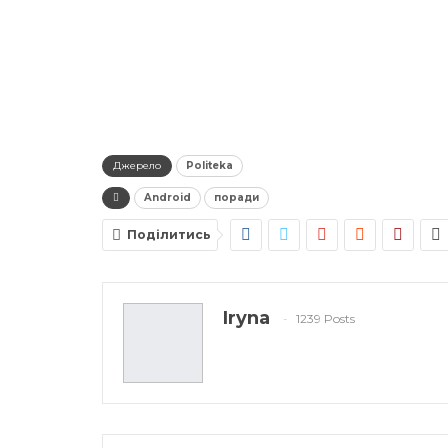
Джерело
Politeka
Android
поради
Поділитись
Iryna
1239 Posts