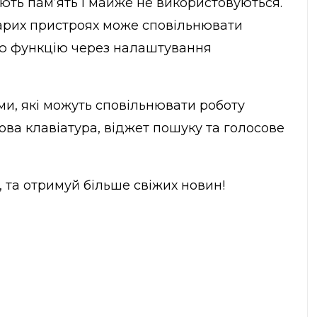
ають пам’ять і майже не використовуються.
тарих пристроях може сповільнювати
цю функцію через налаштування
ми, які можуть сповільнювати роботу
ова клавіатура, віджет пошуку та голосове
, та отримуй більше свіжих новин!