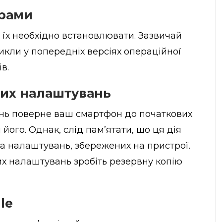
грами
їх необхідно встановлювати. Зазвичай
кли у попередніх версіях операційної
в.
ких налаштувань
нь поверне ваш смартфон до початкових
його. Однак, слід пам’ятати, що ця дія
а налаштувань, збережених на пристрої.
х налаштувань зробіть резервну копію
le