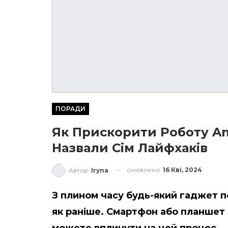
ПОРАДИ
Як Прискорити Роботу An
Назвали Сім Лайфхаків
оновлено
16 Кві, 2024
Автор
Iryna
З плином часу будь-який гаджет 
як раніше. Смартфон або планшет с
можете вплинути на цей процес.