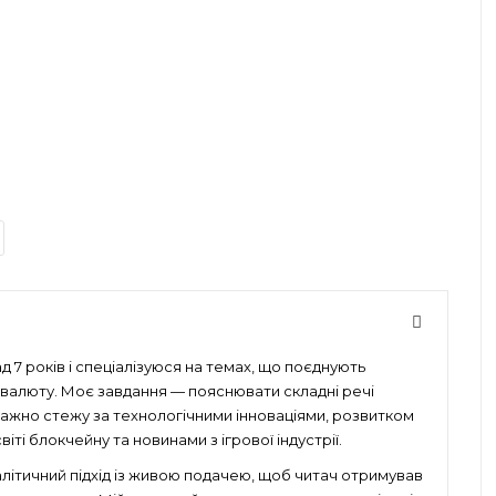
 7 років і спеціалізуюся на темах, що поєднують
птовалюту. Моє завдання — пояснювати складні речі
уважно стежу за технологічними інноваціями, розвитком
іті блокчейну та новинами з ігрової індустрії.
алітичний підхід із живою подачею, щоб читач отримував