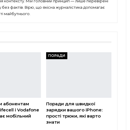
ня контексту. Мій головний принцип — лише перевірені
без фактів. Вірю, що якісна журналістика допомагає
ті майбутнього.
ПОРАДИ
и абонентам
Поради для швидкої
ifecell і Vodafone
зарядки вашого iPhone:
ає мобільний
прості трюки, які варто
знати