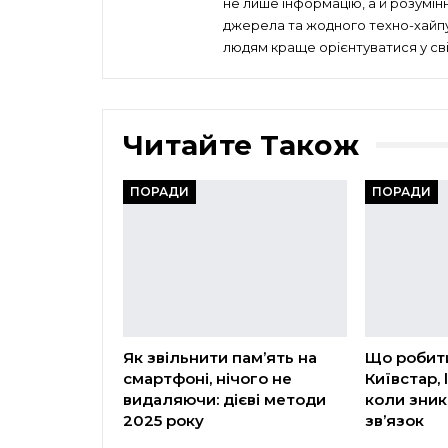
не лише інформацію, а й розумін
джерела та жодного техно-хайпу 
людям краще орієнтуватися у сві
Читайте Також
ПОРАДИ
ПОРАДИ
Як звільнити пам’ять на
Що робит
смартфоні, нічого не
Київстар, l
видаляючи: дієві методи
коли зник
2025 року
зв’язок