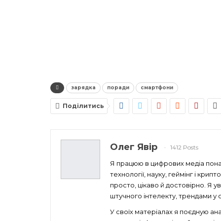
зарядка
поради
смартфони
Поділитись
Олег Явір
1412 Posts
Я працюю в цифрових медіа понад
технології, науку, геймінг і кри
просто, цікаво й достовірно. Я 
штучного інтелекту, трендами у св
У своїх матеріалах я поєдную ан